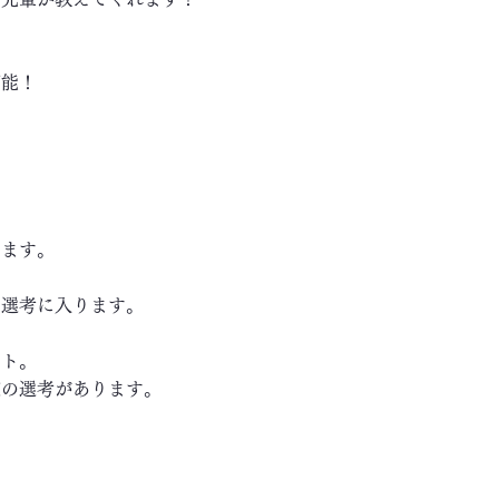
可能！
します。
き選考に入ります。
ート。
の選考があります。
～