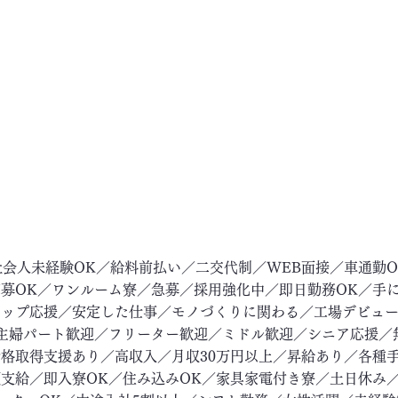
社会人未経験OK／給料前払い／二交代制／WEB面接／車通勤
募OK／ワンルーム寮／急募／採用強化中／即日勤務OK／手
アップ応援／安定した仕事／モノづくりに関わる／工場デビュ
主婦パート歓迎／フリーター歓迎／ミドル歓迎／シニア応援／
格取得支援あり／高収入／月収30万円以上／昇給あり／各種
支給／即入寮OK／住み込みOK／家具家電付き寮／土日休み