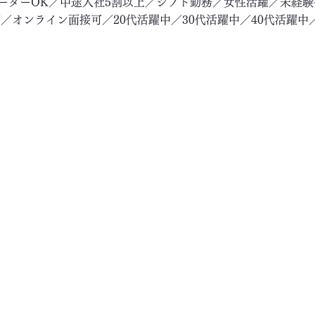
リーターOK／中途入社5割以上／シフト勤務／女性活躍／未経
／オンライン面接可／20代活躍中／30代活躍中／40代活躍中