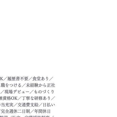
OK／履歴書不要／食堂あり／
に職をつける／未経験から正社
ー／現場デビュー／ものづくり
無資格OK／丁寧な研修あり／
手当充実／交通費支給／日払い
／完全週休二日制／年間休日