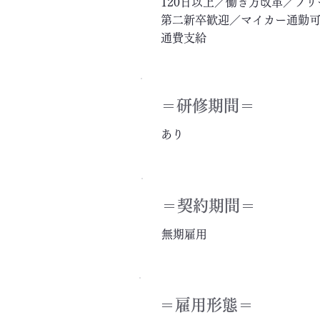
120日以上／働き方改革／フ
第二新卒歓迎／マイカー通勤可
通費支給
＝​研修期間＝
あり
＝契約期間＝
無期雇用
＝雇用形態＝