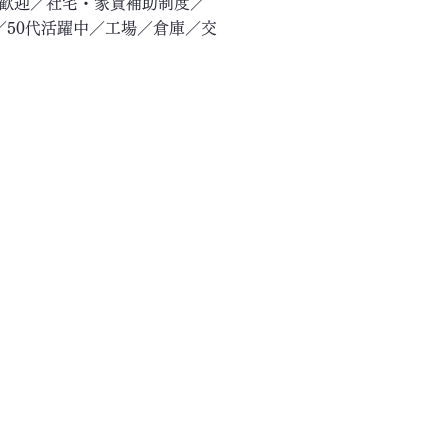
験歓迎／社宅・家賃補助制度／
／50代活躍中／工場／倉庫／交