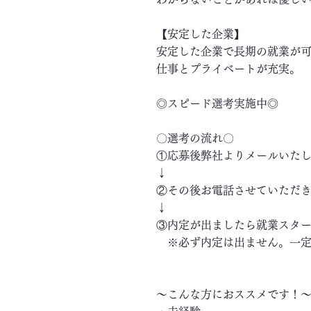
【安定した企業】
安定した企業で長期の就業が
仕事とプライベートが充実。
◎スピード選考実施中◎
〇選考の流れ〇
①応募後弊社よりメールいた
↓
②その後お電話させていただ
↓
③内定が出ましたら就業スタ
※必ず内定は出ません。一定
～こんな方におススメです！