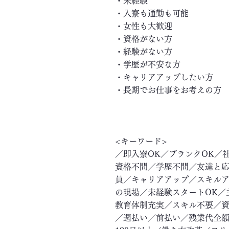
・未経験
・入寮も通勤も可能
・女性も大歓迎
・資格がない方
・経験がない方
・学歴が不安な方
・キャリアアップしたい方
・長期でお仕事をお考えの方
<キーワード>
／即入寮OK／ブランクOK／
資格不問／学歴不問／友達と応
員／キャリアアップ／スキル
の現場／未経験スタートOK／
教育体制充実／スキル不要／資
／週払い／前払い／残業代全額