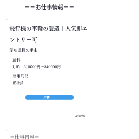
＝＝​お仕事情報＝＝
飛行機の車輪の製造｜人気即エ
ントリー可
愛知県長久手市
​給料
月給 310000円～340000円
​雇用形態
正社員
応募 →
a49968
＝​仕事内容＝