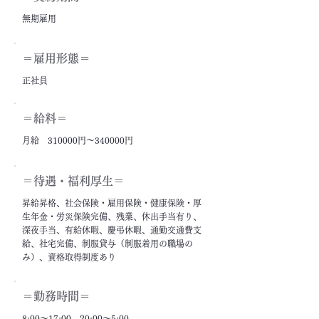
無期雇用
＝雇用形態＝
正社員
＝給料＝
月給 310000円～340000円
＝​待遇・福利厚生＝
昇給昇格、社会保険・雇用保険・健康保険・厚
生年金・労災保険完備、残業、休出手当有り、
深夜手当、有給休暇、慶弔休暇、通勤交通費支
給、社宅完備、制服貸与（制服着用の職場の
み）、資格取得制度あり
＝勤務時間＝
8:00～17:00、20:00～5:00