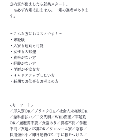
③内定が出ましたら就業スタート。
※必ず内定は出ません。一定の選考がありま
す。
～こんな方におススメです！～
・未経験
・入寮も通勤も可能
・女性も大歓迎
・資格がない方
・経験がない方
・学歴が不安な方
・キャリアアップしたい方
・長期でお仕事をお考えの方
<キーワード>
／即入寮OK／ブランクOK／社会人未経験OK
／給料前払い／二交代制／WEB面接／車通勤
OK／履歴書不要／食堂あり／資格不問／学歴
不問／友達と応募OK／ワンルーム寮／急募／
採用強化中／即日勤務OK／手に職をつける／