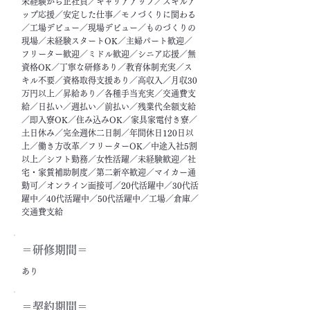
未経験から正社員／キャリアアップ／スキルア
ップ応援／安定した仕事／モノづくりに関わる
／工場デビュー／現場デビュー／ものづくりの
現場／未経験スタートOK／主婦パート歓迎／
フリーター歓迎／ミドル歓迎／シニア応援／無
資格OK／丁寧な研修あり／教育体制充実／ス
キル不要／資格取得支援あり／高収入／月収30
万円以上／昇給あり／各種手当充実／交通費支
給／日払い／週払い／前払い／残業代全額支給
／即入寮OK／住み込みOK／家具家電付き寮／
土日休み／完全週休二日制／年間休日120日以
上／働き方改革／フリーターOK／中途入社5割
以上／シフト勤務／女性活躍／未経験歓迎／社
宅・家賃補助制度／第二新卒歓迎／マイカー通
勤可／オンライン面接可／20代活躍中／30代活
躍中／40代活躍中／50代活躍中／工場／倉庫／
交通費支給
＝​研修期間＝
あり
＝契約期間＝