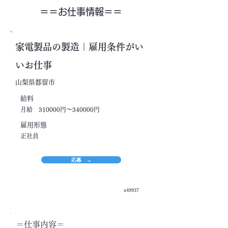
＝＝​お仕事情報＝＝
家電製品の製造｜雇用条件がい
いお仕事
山梨県都留市
​給料
月給 310000円～340000円
​雇用形態
正社員
応募 →
a49937
＝​仕事内容＝