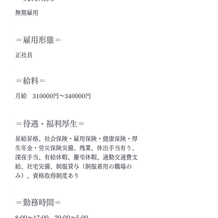
無期雇用
＝雇用形態＝
正社員
＝給料＝
月給 310000円～340000円
＝​待遇・福利厚生＝
昇給昇格、社会保険・雇用保険・健康保険・厚
生年金・労災保険完備、残業、休出手当有り、
深夜手当、有給休暇、慶弔休暇、通勤交通費支
給、社宅完備、制服貸与（制服着用の職場の
み）、資格取得制度あり
＝勤務時間＝
8:00～17:00、20:00～5:00