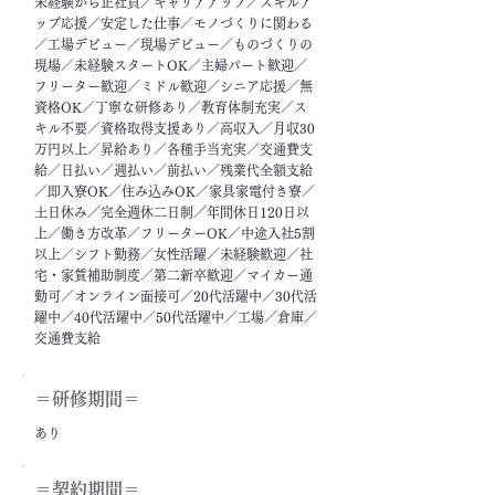
未経験から正社員／キャリアアップ／スキルア
ップ応援／安定した仕事／モノづくりに関わる
／工場デビュー／現場デビュー／ものづくりの
現場／未経験スタートOK／主婦パート歓迎／
フリーター歓迎／ミドル歓迎／シニア応援／無
資格OK／丁寧な研修あり／教育体制充実／ス
キル不要／資格取得支援あり／高収入／月収30
万円以上／昇給あり／各種手当充実／交通費支
給／日払い／週払い／前払い／残業代全額支給
／即入寮OK／住み込みOK／家具家電付き寮／
土日休み／完全週休二日制／年間休日120日以
上／働き方改革／フリーターOK／中途入社5割
以上／シフト勤務／女性活躍／未経験歓迎／社
宅・家賃補助制度／第二新卒歓迎／マイカー通
勤可／オンライン面接可／20代活躍中／30代活
躍中／40代活躍中／50代活躍中／工場／倉庫／
交通費支給
＝​研修期間＝
あり
＝契約期間＝