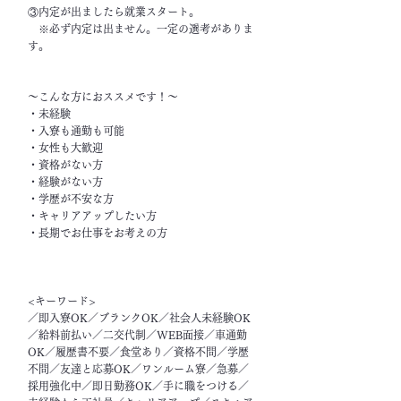
③内定が出ましたら就業スタート。
※必ず内定は出ません。一定の選考がありま
す。
～こんな方におススメです！～
・未経験
・入寮も通勤も可能
・女性も大歓迎
・資格がない方
・経験がない方
・学歴が不安な方
・キャリアアップしたい方
・長期でお仕事をお考えの方
<キーワード>
／即入寮OK／ブランクOK／社会人未経験OK
／給料前払い／二交代制／WEB面接／車通勤
OK／履歴書不要／食堂あり／資格不問／学歴
不問／友達と応募OK／ワンルーム寮／急募／
採用強化中／即日勤務OK／手に職をつける／