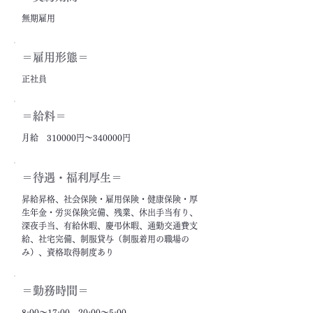
無期雇用
＝雇用形態＝
正社員
＝給料＝
月給 310000円～340000円
＝​待遇・福利厚生＝
昇給昇格、社会保険・雇用保険・健康保険・厚
生年金・労災保険完備、残業、休出手当有り、
深夜手当、有給休暇、慶弔休暇、通勤交通費支
給、社宅完備、制服貸与（制服着用の職場の
み）、資格取得制度あり
＝勤務時間＝
8:00～17:00、20:00～5:00