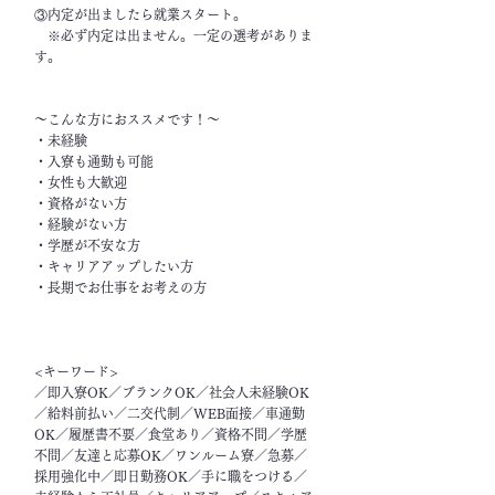
③内定が出ましたら就業スタート。
※必ず内定は出ません。一定の選考がありま
す。
～こんな方におススメです！～
・未経験
・入寮も通勤も可能
・女性も大歓迎
・資格がない方
・経験がない方
・学歴が不安な方
・キャリアアップしたい方
・長期でお仕事をお考えの方
<キーワード>
／即入寮OK／ブランクOK／社会人未経験OK
／給料前払い／二交代制／WEB面接／車通勤
OK／履歴書不要／食堂あり／資格不問／学歴
不問／友達と応募OK／ワンルーム寮／急募／
採用強化中／即日勤務OK／手に職をつける／