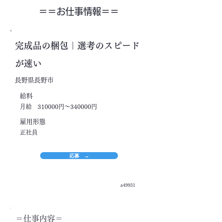
＝＝​お仕事情報＝＝
完成品の梱包｜選考のスピード
が速い
長野県長野市
​給料
月給 310000円～340000円
​雇用形態
正社員
応募 →
a49931
＝​仕事内容＝