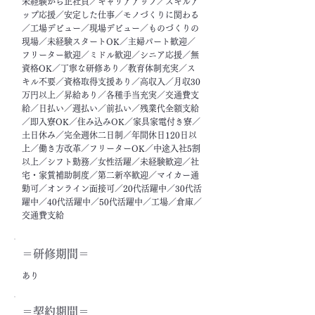
未経験から正社員／キャリアアップ／スキルア
ップ応援／安定した仕事／モノづくりに関わる
／工場デビュー／現場デビュー／ものづくりの
現場／未経験スタートOK／主婦パート歓迎／
フリーター歓迎／ミドル歓迎／シニア応援／無
資格OK／丁寧な研修あり／教育体制充実／ス
キル不要／資格取得支援あり／高収入／月収30
万円以上／昇給あり／各種手当充実／交通費支
給／日払い／週払い／前払い／残業代全額支給
／即入寮OK／住み込みOK／家具家電付き寮／
土日休み／完全週休二日制／年間休日120日以
上／働き方改革／フリーターOK／中途入社5割
以上／シフト勤務／女性活躍／未経験歓迎／社
宅・家賃補助制度／第二新卒歓迎／マイカー通
勤可／オンライン面接可／20代活躍中／30代活
躍中／40代活躍中／50代活躍中／工場／倉庫／
交通費支給
＝​研修期間＝
あり
＝契約期間＝