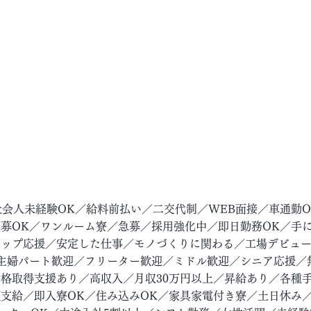
社会人未経験OK／給料前払い／二交代制／WEB面接／車通勤
募OK／ワンルーム寮／急募／採用強化中／即日勤務OK／手
アップ応援／安定した仕事／モノづくりに関わる／工場デビュ
主婦パート歓迎／フリーター歓迎／ミドル歓迎／シニア応援／
格取得支援あり／高収入／月収30万円以上／昇給あり／各種
支給／即入寮OK／住み込みOK／家具家電付き寮／土日休み