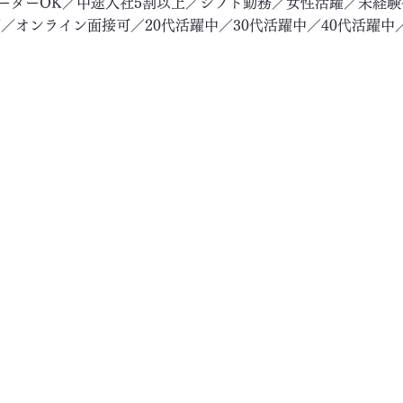
リーターOK／中途入社5割以上／シフト勤務／女性活躍／未経
／オンライン面接可／20代活躍中／30代活躍中／40代活躍中