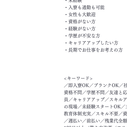
・未経験
・入寮も通勤も可能
・女性も大歓迎
・資格がない方
・経験がない方
・学歴が不安な方
・キャリアアップしたい方
・長期でお仕事をお考えの方
<キーワード>
／即入寮OK／ブランクOK／
資格不問／学歴不問／友達と応
員／キャリアアップ／スキル
の現場／未経験スタートOK／
教育体制充実／スキル不要／資
／週払い／前払い／残業代全額