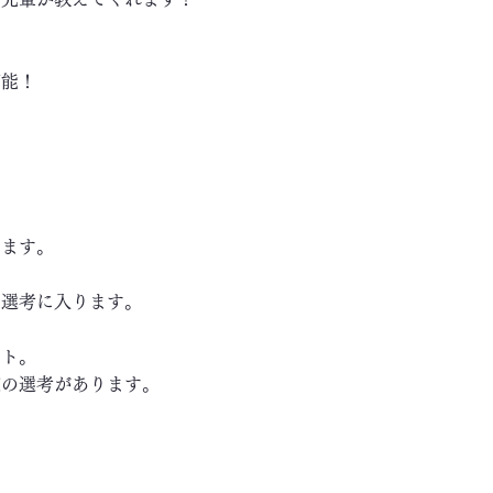
可能！
します。
き選考に入ります。
ート。
の選考があります。
～