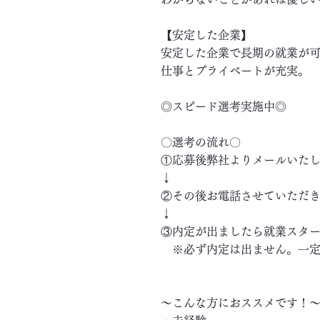
【安定した企業】
安定した企業で長期の就業が
仕事とプライベートが充実。
◎スピード選考実施中◎
〇選考の流れ〇
①応募後弊社よりメールいた
↓
②その後お電話させていただ
↓
③内定が出ましたら就業スタ
※必ず内定は出ません。一定
～こんな方におススメです！