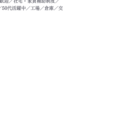
験歓迎／社宅・家賃補助制度／
／50代活躍中／工場／倉庫／交