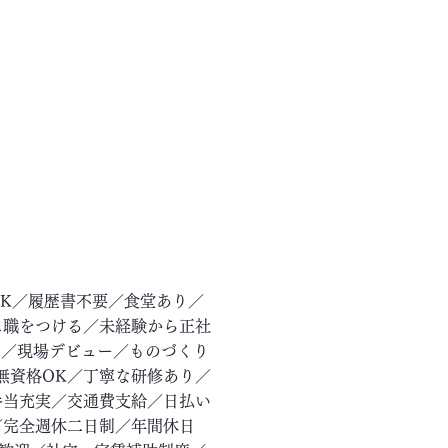
OK／履歴書不要／食堂あり／
に職をつける／未経験から正社
ー／現場デビュー／ものづくり
無資格OK／丁寧な研修あり／
手当充実／交通費支給／日払い
／完全週休二日制／年間休日