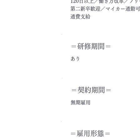
120日以上／働き方改革／フ
第二新卒歓迎／マイカー通勤可
通費支給
＝​研修期間＝
あり
＝契約期間＝
無期雇用
＝雇用形態＝