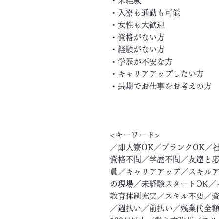
・未経験
・入寮も通勤も可能
・女性も大歓迎
・資格がない方
・経験がない方
・学歴が不安な方
・キャリアアップしたい方
・長期でお仕事をお考えの方
<キーワード>
／即入寮OK／ブランクOK／
資格不問／学歴不問／友達と応
員／キャリアアップ／スキル
の現場／未経験スタートOK／
教育体制充実／スキル不要／資
／週払い／前払い／残業代全額