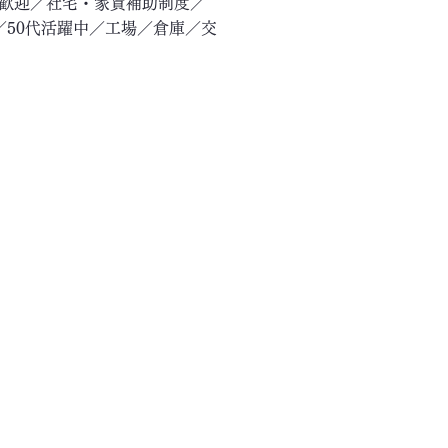
験歓迎／社宅・家賃補助制度／
／50代活躍中／工場／倉庫／交