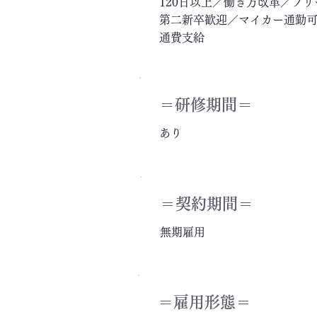
120日以上／働き方改革／フ
第二新卒歓迎／マイカー通勤可
通費支給
＝​研修期間＝
あり
＝契約期間＝
無期雇用
＝雇用形態＝