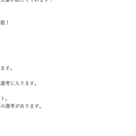
可能！
します。
き選考に入ります。
ート。
の選考があります。
～