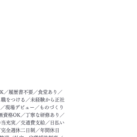
OK／履歴書不要／食堂あり／
に職をつける／未経験から正社
ー／現場デビュー／ものづくり
無資格OK／丁寧な研修あり／
手当充実／交通費支給／日払い
／完全週休二日制／年間休日