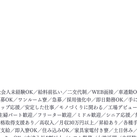
社会人未経験OK／給料前払い／二交代制／WEB面接／車通勤
募OK／ワンルーム寮／急募／採用強化中／即日勤務OK／手
アップ応援／安定した仕事／モノづくりに関わる／工場デビュ
主婦パート歓迎／フリーター歓迎／ミドル歓迎／シニア応援／
格取得支援あり／高収入／月収30万円以上／昇給あり／各種
支給／即入寮OK／住み込みOK／家具家電付き寮／土日休み