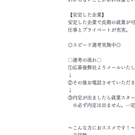
【安定した企業】
安定した企業で長期の就業が
仕事とプライベートが充実。
◎スピード選考実施中◎
〇選考の流れ〇
①応募後弊社よりメールいた
↓
②その後お電話させていただ
↓
③内定が出ましたら就業スタ
※必ず内定は出ません。一定
～こんな方におススメです！