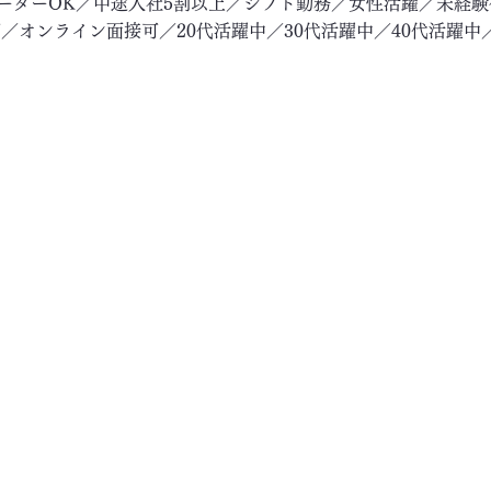
リーターOK／中途入社5割以上／シフト勤務／女性活躍／未経
／オンライン面接可／20代活躍中／30代活躍中／40代活躍中