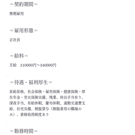
＝契約期間＝
無期雇用
＝雇用形態＝
正社員
＝給料＝
月給 310000円～340000円
＝​待遇・福利厚生＝
昇給昇格、社会保険・雇用保険・健康保険・厚
生年金・労災保険完備、残業、休出手当有り、
深夜手当、有給休暇、慶弔休暇、通勤交通費支
給、社宅完備、制服貸与（制服着用の職場の
み）、資格取得制度あり
＝勤務時間＝