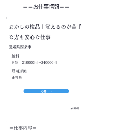
＝＝​お仕事情報＝＝
おかしの検品｜覚えるのが苦手
な方も安心な仕事
愛媛県西条市
​給料
月給 310000円～340000円
​雇用形態
正社員
応募 →
a49862
＝​仕事内容＝