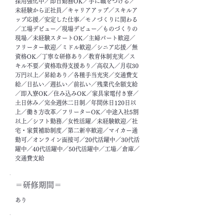
採用強化中／即日勤務OK／手に職をつける／
未経験から正社員／キャリアアップ／スキルア
ップ応援／安定した仕事／モノづくりに関わる
／工場デビュー／現場デビュー／ものづくりの
現場／未経験スタートOK／主婦パート歓迎／
フリーター歓迎／ミドル歓迎／シニア応援／無
資格OK／丁寧な研修あり／教育体制充実／ス
キル不要／資格取得支援あり／高収入／月収30
万円以上／昇給あり／各種手当充実／交通費支
給／日払い／週払い／前払い／残業代全額支給
／即入寮OK／住み込みOK／家具家電付き寮／
土日休み／完全週休二日制／年間休日120日以
上／働き方改革／フリーターOK／中途入社5割
以上／シフト勤務／女性活躍／未経験歓迎／社
宅・家賃補助制度／第二新卒歓迎／マイカー通
勤可／オンライン面接可／20代活躍中／30代活
躍中／40代活躍中／50代活躍中／工場／倉庫／
交通費支給
＝​研修期間＝
あり