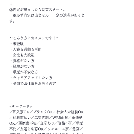
↓
③内定が出ましたら就業スタート。
※必ず内定は出ません。一定の選考がありま
す。
～こんな方におススメです！～
・未経験
・入寮も通勤も可能
・女性も大歓迎
・資格がない方
・経験がない方
・学歴が不安な方
・キャリアアップしたい方
・長期でお仕事をお考えの方
<キーワード>
／即入寮OK／ブランクOK／社会人未経験OK
／給料前払い／二交代制／WEB面接／車通勤
OK／履歴書不要／食堂あり／資格不問／学歴
不問／友達と応募OK／ワンルーム寮／急募／