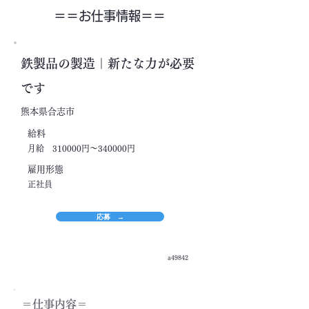
＝＝​お仕事情報＝＝
鉄製品の製造｜新たな力が必要
です
熊本県合志市
​給料
月給 310000円～340000円
​雇用形態
正社員
応募 →
a49842
＝​仕事内容＝