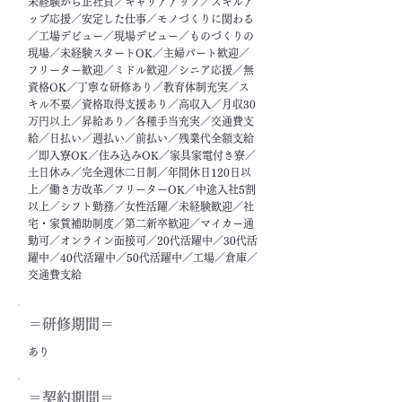
未経験から正社員／キャリアアップ／スキルア
ップ応援／安定した仕事／モノづくりに関わる
／工場デビュー／現場デビュー／ものづくりの
現場／未経験スタートOK／主婦パート歓迎／
フリーター歓迎／ミドル歓迎／シニア応援／無
資格OK／丁寧な研修あり／教育体制充実／ス
キル不要／資格取得支援あり／高収入／月収30
万円以上／昇給あり／各種手当充実／交通費支
給／日払い／週払い／前払い／残業代全額支給
／即入寮OK／住み込みOK／家具家電付き寮／
土日休み／完全週休二日制／年間休日120日以
上／働き方改革／フリーターOK／中途入社5割
以上／シフト勤務／女性活躍／未経験歓迎／社
宅・家賃補助制度／第二新卒歓迎／マイカー通
勤可／オンライン面接可／20代活躍中／30代活
躍中／40代活躍中／50代活躍中／工場／倉庫／
交通費支給
＝​研修期間＝
あり
＝契約期間＝