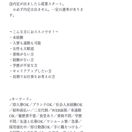
③内定が出ましたら就業スタート。
※必ず内定は出ません。一定の選考がありま
す。
～こんな方におススメです！～
・未経験
・入寮も通勤も可能
・女性も大歓迎
・資格がない方
・経験がない方
・学歴が不安な方
・キャリアアップしたい方
・長期でお仕事をお考えの方
<キーワード>
／即入寮OK／ブランクOK／社会人未経験OK
／給料前払い／二交代制／WEB面接／車通勤
OK／履歴書不要／食堂あり／資格不問／学歴
不問／友達と応募OK／ワンルーム寮／急募／
採用強化中／即日勤務OK／手に職をつける／