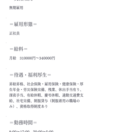
無期雇用
＝雇用形態＝
正社員
＝給料＝
月給 310000円～340000円
＝​待遇・福利厚生＝
昇給昇格、社会保険・雇用保険・健康保険・厚
生年金・労災保険完備、残業、休出手当有り、
深夜手当、有給休暇、慶弔休暇、通勤交通費支
給、社宅完備、制服貸与（制服着用の職場の
み）、資格取得制度あり
＝勤務時間＝
8:00～17:00、20:00～5:00