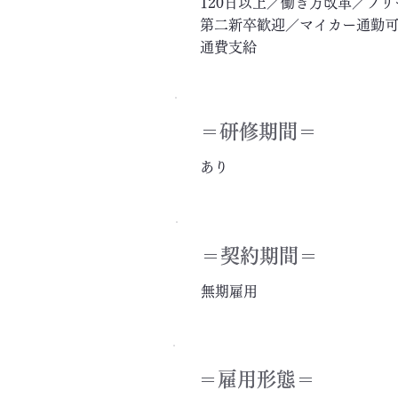
120日以上／働き方改革／フ
第二新卒歓迎／マイカー通勤可
通費支給
＝​研修期間＝
あり
＝契約期間＝
無期雇用
＝雇用形態＝