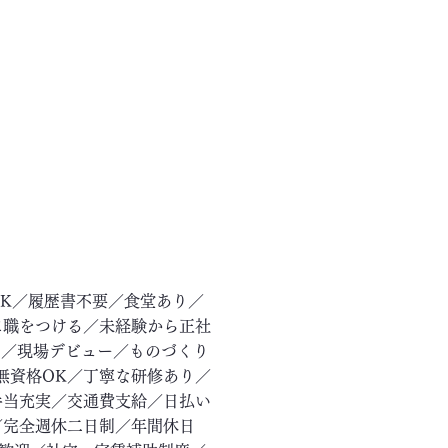
OK／履歴書不要／食堂あり／
に職をつける／未経験から正社
ー／現場デビュー／ものづくり
無資格OK／丁寧な研修あり／
手当充実／交通費支給／日払い
／完全週休二日制／年間休日