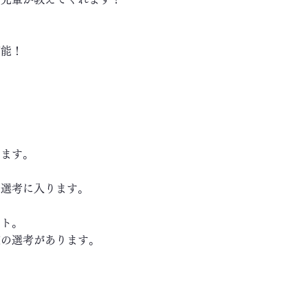
可能！
します。
き選考に入ります。
ート。
の選考があります。
～