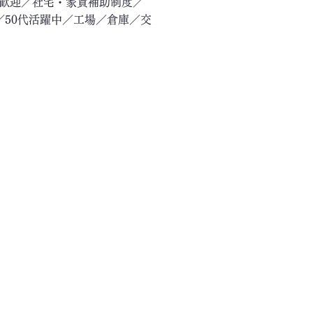
験歓迎／社宅・家賃補助制度／
／50代活躍中／工場／倉庫／交