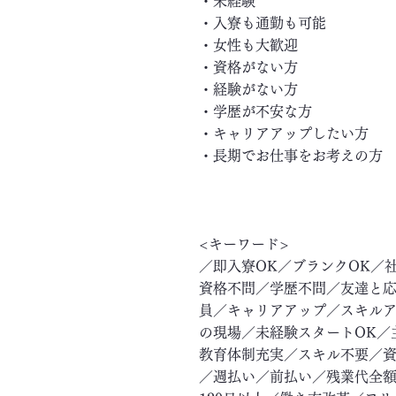
・未経験
・入寮も通勤も可能
・女性も大歓迎
・資格がない方
・経験がない方
・学歴が不安な方
・キャリアアップしたい方
・長期でお仕事をお考えの方
<キーワード>
／即入寮OK／ブランクOK／
資格不問／学歴不問／友達と応
員／キャリアアップ／スキル
の現場／未経験スタートOK／
教育体制充実／スキル不要／資
／週払い／前払い／残業代全額