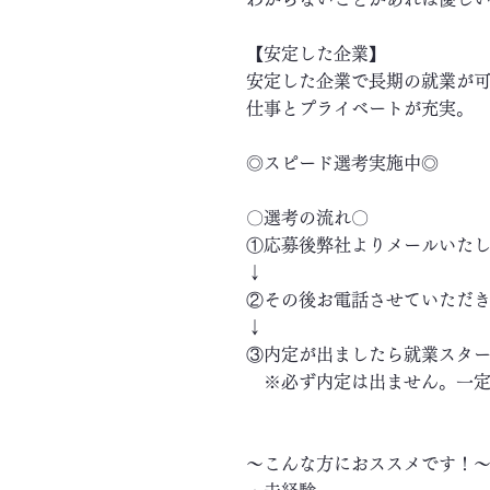
【安定した企業】
安定した企業で長期の就業が
仕事とプライベートが充実。
◎スピード選考実施中◎
〇選考の流れ〇
①応募後弊社よりメールいた
↓
②その後お電話させていただ
↓
③内定が出ましたら就業スタ
※必ず内定は出ません。一定
～こんな方におススメです！