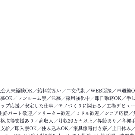
社会人未経験OK／給料前払い／二交代制／WEB面接／車通勤
募OK／ワンルーム寮／急募／採用強化中／即日勤務OK／手
アップ応援／安定した仕事／モノづくりに関わる／工場デビュ
主婦パート歓迎／フリーター歓迎／ミドル歓迎／シニア応援／
格取得支援あり／高収入／月収30万円以上／昇給あり／各種
支給／即入寮OK／住み込みOK／家具家電付き寮／土日休み