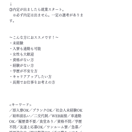
↓
③内定が出ましたら就業スタート。
※必ず内定は出ません。一定の選考がありま
す。
～こんな方におススメです！～
・未経験
・入寮も通勤も可能
・女性も大歓迎
・資格がない方
・経験がない方
・学歴が不安な方
・キャリアアップしたい方
・長期でお仕事をお考えの方
<キーワード>
／即入寮OK／ブランクOK／社会人未経験OK
／給料前払い／二交代制／WEB面接／車通勤
OK／履歴書不要／食堂あり／資格不問／学歴
不問／友達と応募OK／ワンルーム寮／急募／