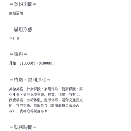
＝契約期間＝
無期雇用
＝雇用形態＝
正社員
＝給料＝
月給 310000円～340000円
＝​待遇・福利厚生＝
昇給昇格、社会保険・雇用保険・健康保険・厚
生年金・労災保険完備、残業、休出手当有り、
深夜手当、有給休暇、慶弔休暇、通勤交通費支
給、社宅完備、制服貸与（制服着用の職場の
み）、資格取得制度あり
＝勤務時間＝