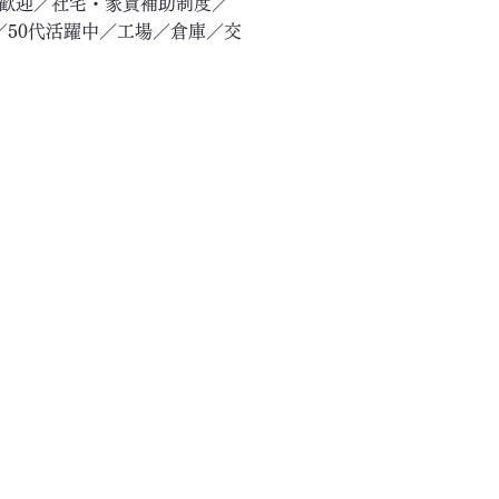
験歓迎／社宅・家賃補助制度／
／50代活躍中／工場／倉庫／交