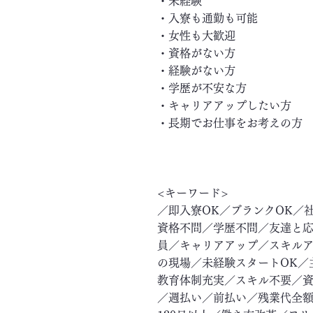
・未経験
・入寮も通勤も可能
・女性も大歓迎
・資格がない方
・経験がない方
・学歴が不安な方
・キャリアアップしたい方
・長期でお仕事をお考えの方
<キーワード>
／即入寮OK／ブランクOK／
資格不問／学歴不問／友達と応
員／キャリアアップ／スキル
の現場／未経験スタートOK／
教育体制充実／スキル不要／資
／週払い／前払い／残業代全額