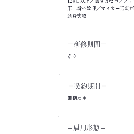
120日以上／働き方改革／フ
第二新卒歓迎／マイカー通勤可
通費支給
＝​研修期間＝
あり
＝契約期間＝
無期雇用
＝雇用形態＝