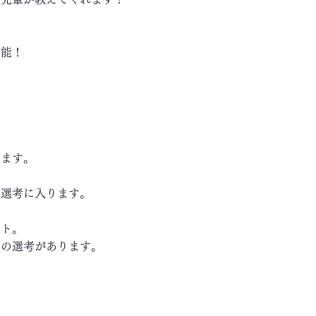
可能！
します。
き選考に入ります。
ート。
の選考があります。
～