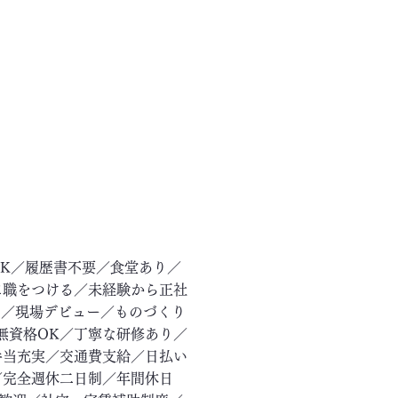
OK／履歴書不要／食堂あり／
に職をつける／未経験から正社
ー／現場デビュー／ものづくり
無資格OK／丁寧な研修あり／
手当充実／交通費支給／日払い
／完全週休二日制／年間休日