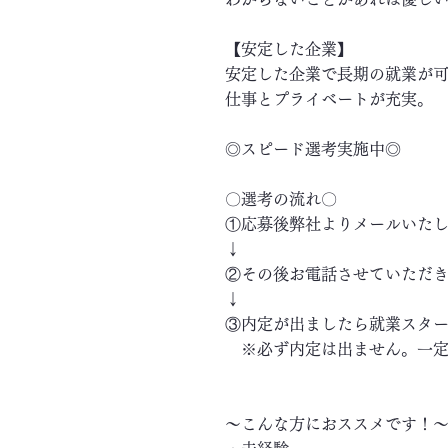
【安定した企業】
安定した企業で長期の就業が
仕事とプライベートが充実。
◎スピード選考実施中◎
〇選考の流れ〇
①応募後弊社よりメールいた
↓
②その後お電話させていただ
↓
③内定が出ましたら就業スタ
※必ず内定は出ません。一定
～こんな方におススメです！