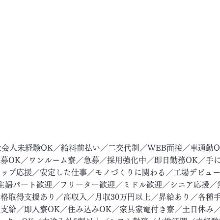
社会人未経験OK／給料前払い／二交代制／WEB面接／車通勤
募OK／ワンルーム寮／急募／採用強化中／即日勤務OK／手
アップ応援／安定した仕事／モノづくりに関わる／工場デビュ
主婦パート歓迎／フリーター歓迎／ミドル歓迎／シニア応援／
格取得支援あり／高収入／月収30万円以上／昇給あり／各種
支給／即入寮OK／住み込みOK／家具家電付き寮／土日休み