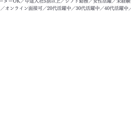
リーターOK／中途入社5割以上／シフト勤務／女性活躍／未経
／オンライン面接可／20代活躍中／30代活躍中／40代活躍中