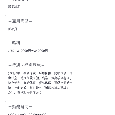
無期雇用
＝雇用形態＝
正社員
＝給料＝
月給 310000円～340000円
＝​待遇・福利厚生＝
昇給昇格、社会保険・雇用保険・健康保険・厚
生年金・労災保険完備、残業、休出手当有り、
深夜手当、有給休暇、慶弔休暇、通勤交通費支
給、社宅完備、制服貸与（制服着用の職場の
み）、資格取得制度あり
＝勤務時間＝
8:00～17:00、20:00～5:00