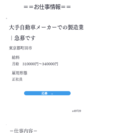
＝＝​お仕事情報＝＝
大手自動車メーカーでの製造業
｜急募です
東京都町田市
​給料
月給 310000円～340000円
​雇用形態
正社員
応募 →
a49729
＝​仕事内容＝