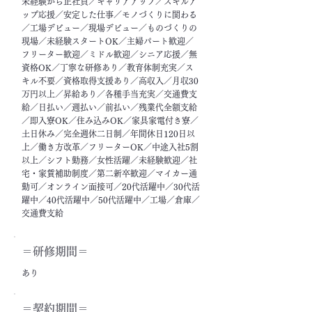
未経験から正社員／キャリアアップ／スキルア
ップ応援／安定した仕事／モノづくりに関わる
／工場デビュー／現場デビュー／ものづくりの
現場／未経験スタートOK／主婦パート歓迎／
フリーター歓迎／ミドル歓迎／シニア応援／無
資格OK／丁寧な研修あり／教育体制充実／ス
キル不要／資格取得支援あり／高収入／月収30
万円以上／昇給あり／各種手当充実／交通費支
給／日払い／週払い／前払い／残業代全額支給
／即入寮OK／住み込みOK／家具家電付き寮／
土日休み／完全週休二日制／年間休日120日以
上／働き方改革／フリーターOK／中途入社5割
以上／シフト勤務／女性活躍／未経験歓迎／社
宅・家賃補助制度／第二新卒歓迎／マイカー通
勤可／オンライン面接可／20代活躍中／30代活
躍中／40代活躍中／50代活躍中／工場／倉庫／
交通費支給
＝​研修期間＝
あり
＝契約期間＝