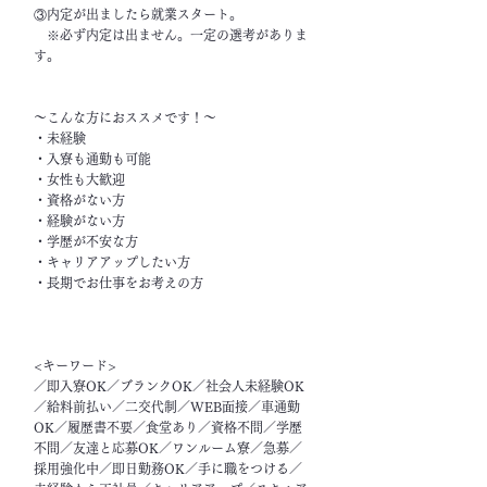
③内定が出ましたら就業スタート。
※必ず内定は出ません。一定の選考がありま
す。
～こんな方におススメです！～
・未経験
・入寮も通勤も可能
・女性も大歓迎
・資格がない方
・経験がない方
・学歴が不安な方
・キャリアアップしたい方
・長期でお仕事をお考えの方
<キーワード>
／即入寮OK／ブランクOK／社会人未経験OK
／給料前払い／二交代制／WEB面接／車通勤
OK／履歴書不要／食堂あり／資格不問／学歴
不問／友達と応募OK／ワンルーム寮／急募／
採用強化中／即日勤務OK／手に職をつける／