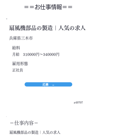
＝＝​お仕事情報＝＝
扇風機部品の製造｜人気の求人
兵庫県三木市
​給料
月給 310000円～340000円
​雇用形態
正社員
応募 →
a49707
＝​仕事内容＝
扇風機部品の製造｜人気の求人