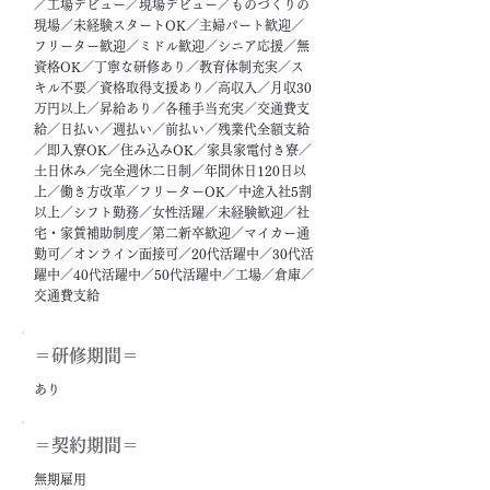
／工場デビュー／現場デビュー／ものづくりの
現場／未経験スタートOK／主婦パート歓迎／
フリーター歓迎／ミドル歓迎／シニア応援／無
資格OK／丁寧な研修あり／教育体制充実／ス
キル不要／資格取得支援あり／高収入／月収30
万円以上／昇給あり／各種手当充実／交通費支
給／日払い／週払い／前払い／残業代全額支給
／即入寮OK／住み込みOK／家具家電付き寮／
土日休み／完全週休二日制／年間休日120日以
上／働き方改革／フリーターOK／中途入社5割
以上／シフト勤務／女性活躍／未経験歓迎／社
宅・家賃補助制度／第二新卒歓迎／マイカー通
勤可／オンライン面接可／20代活躍中／30代活
躍中／40代活躍中／50代活躍中／工場／倉庫／
交通費支給
＝​研修期間＝
あり
＝契約期間＝
無期雇用