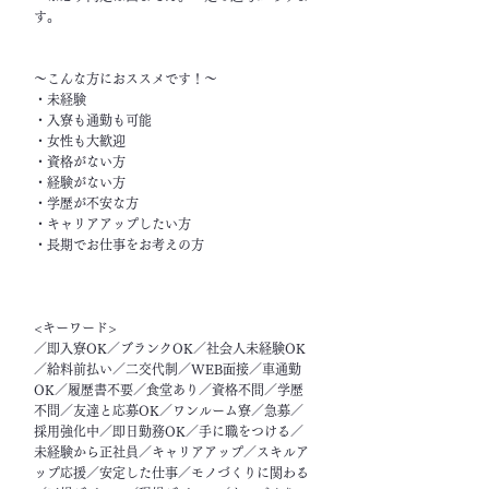
す。
～こんな方におススメです！～
・未経験
・入寮も通勤も可能
・女性も大歓迎
・資格がない方
・経験がない方
・学歴が不安な方
・キャリアアップしたい方
・長期でお仕事をお考えの方
<キーワード>
／即入寮OK／ブランクOK／社会人未経験OK
／給料前払い／二交代制／WEB面接／車通勤
OK／履歴書不要／食堂あり／資格不問／学歴
不問／友達と応募OK／ワンルーム寮／急募／
採用強化中／即日勤務OK／手に職をつける／
未経験から正社員／キャリアアップ／スキルア
ップ応援／安定した仕事／モノづくりに関わる