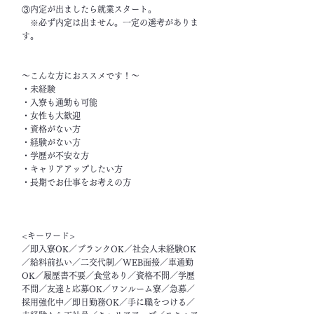
③内定が出ましたら就業スタート。
※必ず内定は出ません。一定の選考がありま
す。
～こんな方におススメです！～
・未経験
・入寮も通勤も可能
・女性も大歓迎
・資格がない方
・経験がない方
・学歴が不安な方
・キャリアアップしたい方
・長期でお仕事をお考えの方
<キーワード>
／即入寮OK／ブランクOK／社会人未経験OK
／給料前払い／二交代制／WEB面接／車通勤
OK／履歴書不要／食堂あり／資格不問／学歴
不問／友達と応募OK／ワンルーム寮／急募／
採用強化中／即日勤務OK／手に職をつける／