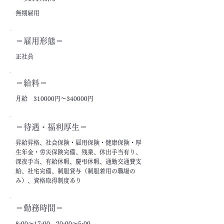
無期雇用
＝雇用形態＝
正社員
＝給料＝
月給 310000円～340000円
＝​待遇・福利厚生＝
昇給昇格、社会保険・雇用保険・健康保険・厚
生年金・労災保険完備、残業、休出手当有り、
深夜手当、有給休暇、慶弔休暇、通勤交通費支
給、社宅完備、制服貸与（制服着用の職場の
み）、資格取得制度あり
＝勤務時間＝
8:00～17:00、20:00～5:00