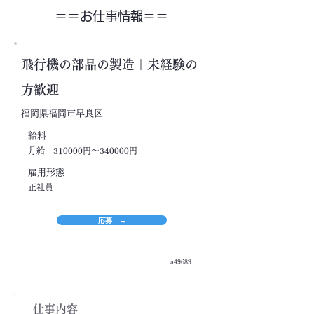
＝＝​お仕事情報＝＝
飛行機の部品の製造｜未経験の
方歓迎
福岡県福岡市早良区
​給料
月給 310000円～340000円
​雇用形態
正社員
応募 →
a49689
＝​仕事内容＝