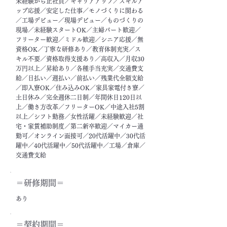
未経験から正社員／キャリアアップ／スキルア
ップ応援／安定した仕事／モノづくりに関わる
／工場デビュー／現場デビュー／ものづくりの
現場／未経験スタートOK／主婦パート歓迎／
フリーター歓迎／ミドル歓迎／シニア応援／無
資格OK／丁寧な研修あり／教育体制充実／ス
キル不要／資格取得支援あり／高収入／月収30
万円以上／昇給あり／各種手当充実／交通費支
給／日払い／週払い／前払い／残業代全額支給
／即入寮OK／住み込みOK／家具家電付き寮／
土日休み／完全週休二日制／年間休日120日以
上／働き方改革／フリーターOK／中途入社5割
以上／シフト勤務／女性活躍／未経験歓迎／社
宅・家賃補助制度／第二新卒歓迎／マイカー通
勤可／オンライン面接可／20代活躍中／30代活
躍中／40代活躍中／50代活躍中／工場／倉庫／
交通費支給
＝​研修期間＝
あり
＝契約期間＝