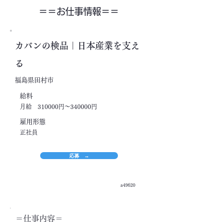
＝＝​お仕事情報＝＝
カバンの検品｜日本産業を支え
る
福島県田村市
​給料
月給 310000円～340000円
​雇用形態
正社員
応募 →
a49620
＝​仕事内容＝