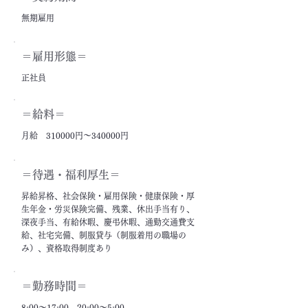
無期雇用
＝雇用形態＝
正社員
＝給料＝
月給 310000円～340000円
＝​待遇・福利厚生＝
昇給昇格、社会保険・雇用保険・健康保険・厚
生年金・労災保険完備、残業、休出手当有り、
深夜手当、有給休暇、慶弔休暇、通勤交通費支
給、社宅完備、制服貸与（制服着用の職場の
み）、資格取得制度あり
＝勤務時間＝
8:00～17:00、20:00～5:00