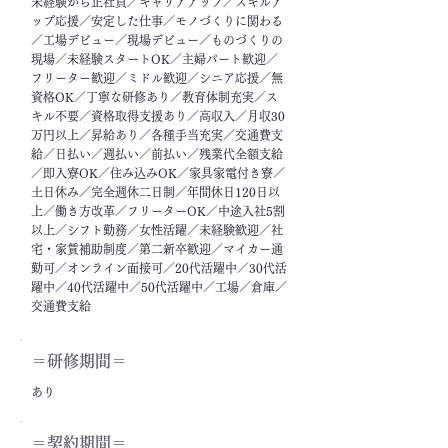
未経験から正社員／キャリアアップ／スキルア
ップ応援／安定した仕事／モノづくりに関わる
／工場デビュー／現場デビュー／ものづくりの
現場／未経験スタートOK／主婦パート歓迎／
フリーター歓迎／ミドル歓迎／シニア応援／無
資格OK／丁寧な研修あり／教育体制充実／ス
キル不要／資格取得支援あり／高収入／月収30
万円以上／昇給あり／各種手当充実／交通費支
給／日払い／週払い／前払い／残業代全額支給
／即入寮OK／住み込みOK／家具家電付き寮／
土日休み／完全週休二日制／年間休日120日以
上／働き方改革／フリーターOK／中途入社5割
以上／シフト勤務／女性活躍／未経験歓迎／社
宅・家賃補助制度／第二新卒歓迎／マイカー通
勤可／オンライン面接可／20代活躍中／30代活
躍中／40代活躍中／50代活躍中／工場／倉庫／
交通費支給
＝​研修期間＝
あり
＝契約期間＝