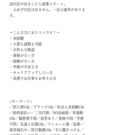
③内定が出ましたら就業スタート。
※必ず内定は出ません。一定の選考がありま
す。
～こんな方におススメです！～
・未経験
・入寮も通勤も可能
・女性も大歓迎
・資格がない方
・経験がない方
・学歴が不安な方
・キャリアアップしたい方
・長期でお仕事をお考えの方
<キーワード>
／即入寮OK／ブランクOK／社会人未経験OK
／給料前払い／二交代制／WEB面接／車通勤
OK／履歴書不要／食堂あり／資格不問／学歴
不問／友達と応募OK／ワンルーム寮／急募／
採用強化中／即日勤務OK／手に職をつける／