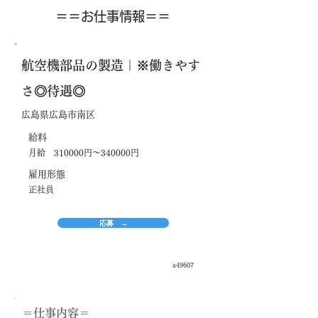
＝＝​お仕事情報＝＝
航空機部品の製造｜※働きやす
さ◎待遇◎
広島県広島市南区
​給料
月給 310000円～340000円
​雇用形態
正社員
応募 →
a49607
＝​仕事内容＝