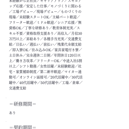
未経験から正社員／キャリアアップ／スキルア
ップ応援／安定した仕事／モノづくりに関わる
／工場デビュー／現場デビュー／ものづくりの
現場／未経験スタートOK／主婦パート歓迎／
フリーター歓迎／ミドル歓迎／シニア応援／無
資格OK／丁寧な研修あり／教育体制充実／ス
キル不要／資格取得支援あり／高収入／月収30
万円以上／昇給あり／各種手当充実／交通費支
給／日払い／週払い／前払い／残業代全額支給
／即入寮OK／住み込みOK／家具家電付き寮／
土日休み／完全週休二日制／年間休日120日以
上／働き方改革／フリーターOK／中途入社5割
以上／シフト勤務／女性活躍／未経験歓迎／社
宅・家賃補助制度／第二新卒歓迎／マイカー通
勤可／オンライン面接可／20代活躍中／30代活
躍中／40代活躍中／50代活躍中／工場／倉庫／
交通費支給
＝​研修期間＝
あり
＝契約期間＝