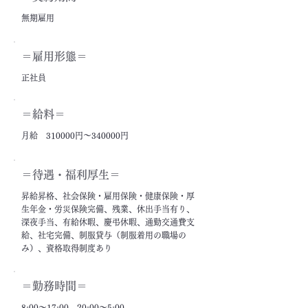
無期雇用
＝雇用形態＝
正社員
＝給料＝
月給 310000円～340000円
＝​待遇・福利厚生＝
昇給昇格、社会保険・雇用保険・健康保険・厚
生年金・労災保険完備、残業、休出手当有り、
深夜手当、有給休暇、慶弔休暇、通勤交通費支
給、社宅完備、制服貸与（制服着用の職場の
み）、資格取得制度あり
＝勤務時間＝
8:00～17:00、20:00～5:00