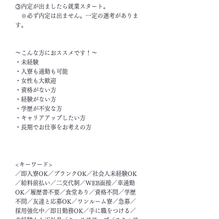
③内定が出ましたら就業スタート。
※必ず内定は出ません。一定の選考がありま
す。
～こんな方におススメです！～
・未経験
・入寮も通勤も可能
・女性も大歓迎
・資格がない方
・経験がない方
・学歴が不安な方
・キャリアアップしたい方
・長期でお仕事をお考えの方
<キーワード>
／即入寮OK／ブランクOK／社会人未経験OK
／給料前払い／二交代制／WEB面接／車通勤
OK／履歴書不要／食堂あり／資格不問／学歴
不問／友達と応募OK／ワンルーム寮／急募／
採用強化中／即日勤務OK／手に職をつける／