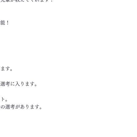
可能！
します。
き選考に入ります。
ート。
の選考があります。
～