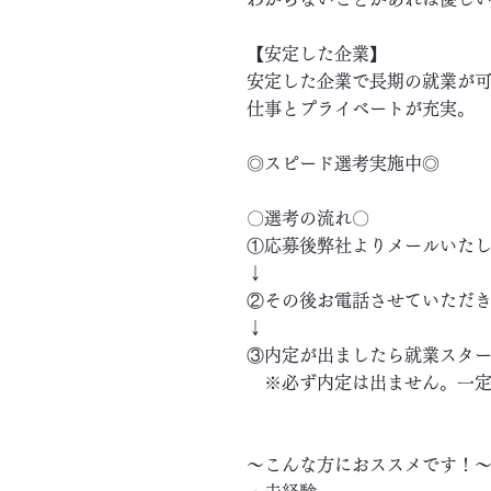
【安定した企業】
安定した企業で長期の就業が
仕事とプライベートが充実。
◎スピード選考実施中◎
〇選考の流れ〇
①応募後弊社よりメールいた
↓
②その後お電話させていただ
↓
③内定が出ましたら就業スタ
※必ず内定は出ません。一定
～こんな方におススメです！