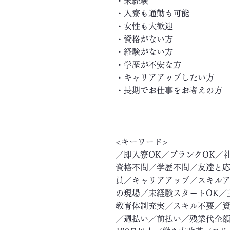
・未経験
・入寮も通勤も可能
・女性も大歓迎
・資格がない方
・経験がない方
・学歴が不安な方
・キャリアアップしたい方
・長期でお仕事をお考えの方
<キーワード>
／即入寮OK／ブランクOK／
資格不問／学歴不問／友達と応
員／キャリアアップ／スキル
の現場／未経験スタートOK／
教育体制充実／スキル不要／資
／週払い／前払い／残業代全額