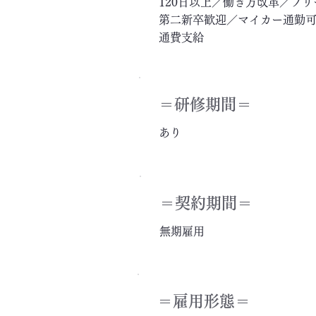
120日以上／働き方改革／フ
第二新卒歓迎／マイカー通勤可
通費支給
＝​研修期間＝
あり
＝契約期間＝
無期雇用
＝雇用形態＝