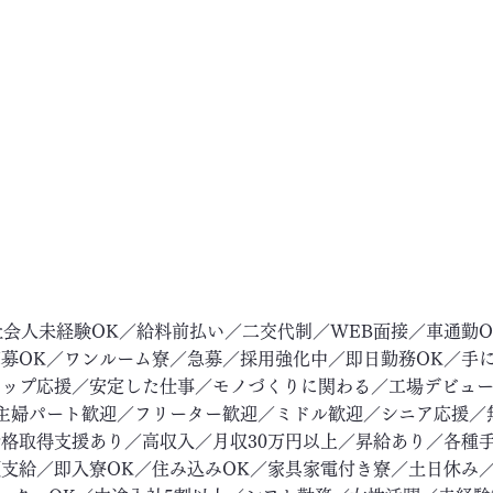
社会人未経験OK／給料前払い／二交代制／WEB面接／車通勤
募OK／ワンルーム寮／急募／採用強化中／即日勤務OK／手
アップ応援／安定した仕事／モノづくりに関わる／工場デビュ
主婦パート歓迎／フリーター歓迎／ミドル歓迎／シニア応援／
格取得支援あり／高収入／月収30万円以上／昇給あり／各種
支給／即入寮OK／住み込みOK／家具家電付き寮／土日休み