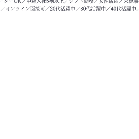
リーターOK／中途入社5割以上／シフト勤務／女性活躍／未経
／オンライン面接可／20代活躍中／30代活躍中／40代活躍中