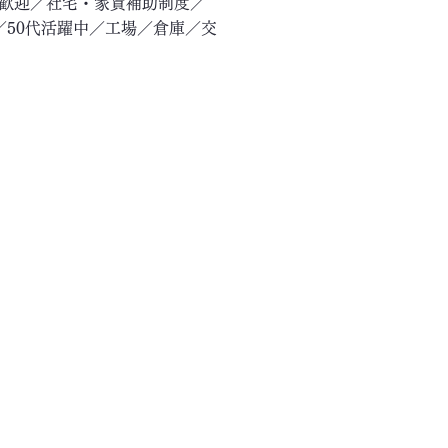
験歓迎／社宅・家賃補助制度／
／50代活躍中／工場／倉庫／交