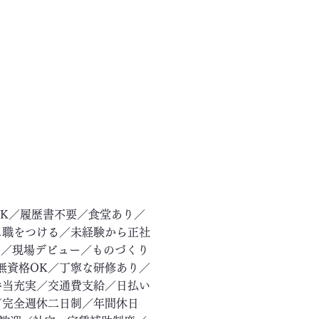
OK／履歴書不要／食堂あり／
に職をつける／未経験から正社
ー／現場デビュー／ものづくり
無資格OK／丁寧な研修あり／
手当充実／交通費支給／日払い
／完全週休二日制／年間休日