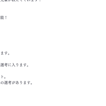
可能！
します。
き選考に入ります。
ート。
の選考があります。
～