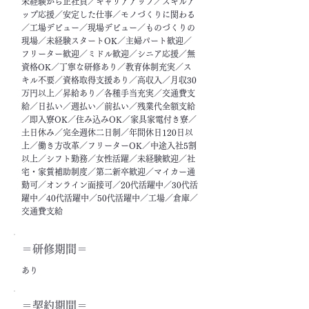
未経験から正社員／キャリアアップ／スキルア
ップ応援／安定した仕事／モノづくりに関わる
／工場デビュー／現場デビュー／ものづくりの
現場／未経験スタートOK／主婦パート歓迎／
フリーター歓迎／ミドル歓迎／シニア応援／無
資格OK／丁寧な研修あり／教育体制充実／ス
キル不要／資格取得支援あり／高収入／月収30
万円以上／昇給あり／各種手当充実／交通費支
給／日払い／週払い／前払い／残業代全額支給
／即入寮OK／住み込みOK／家具家電付き寮／
土日休み／完全週休二日制／年間休日120日以
上／働き方改革／フリーターOK／中途入社5割
以上／シフト勤務／女性活躍／未経験歓迎／社
宅・家賃補助制度／第二新卒歓迎／マイカー通
勤可／オンライン面接可／20代活躍中／30代活
躍中／40代活躍中／50代活躍中／工場／倉庫／
交通費支給
＝​研修期間＝
あり
＝契約期間＝