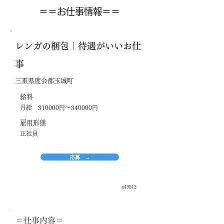
＝＝​お仕事情報＝＝
レンガの梱包｜待遇がいいお仕
事
三重県度会郡玉城町
​給料
月給 310000円～340000円
​雇用形態
正社員
応募 →
a49512
＝​仕事内容＝