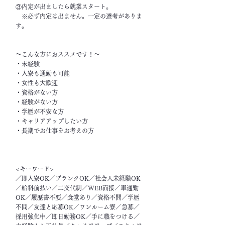
③内定が出ましたら就業スタート。
※必ず内定は出ません。一定の選考がありま
す。
～こんな方におススメです！～
・未経験
・入寮も通勤も可能
・女性も大歓迎
・資格がない方
・経験がない方
・学歴が不安な方
・キャリアアップしたい方
・長期でお仕事をお考えの方
<キーワード>
／即入寮OK／ブランクOK／社会人未経験OK
／給料前払い／二交代制／WEB面接／車通勤
OK／履歴書不要／食堂あり／資格不問／学歴
不問／友達と応募OK／ワンルーム寮／急募／
採用強化中／即日勤務OK／手に職をつける／