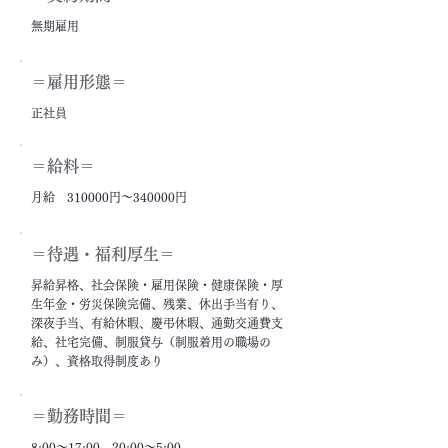
無期雇用
＝雇用形態＝
正社員
＝給料＝
月給 310000円～340000円
＝​待遇・福利厚生＝
昇給昇格、社会保険・雇用保険・健康保険・厚
生年金・労災保険完備、残業、休出手当有り、
深夜手当、有給休暇、慶弔休暇、通勤交通費支
給、社宅完備、制服貸与（制服着用の職場の
み）、資格取得制度あり
＝勤務時間＝
8:00～17:00、20:00～5:00