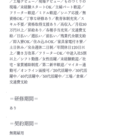
／工場デビュー／現場デビュー／ものづくりの
現場／未経験スタートOK／主婦パート歓迎／
フリーター歓迎／ミドル歓迎／シニア応援／無
資格OK／丁寧な研修あり／教育体制充実／ス
キル不要／資格取得支援あり／高収入／月収30
万円以上／昇給あり／各種手当充実／交通費支
給／日払い／週払い／前払い／残業代全額支給
／即入寮OK／住み込みOK／家具家電付き寮／
土日休み／完全週休二日制／年間休日120日以
上／働き方改革／フリーターOK／中途入社5割
以上／シフト勤務／女性活躍／未経験歓迎／社
宅・家賃補助制度／第二新卒歓迎／マイカー通
勤可／オンライン面接可／20代活躍中／30代活
躍中／40代活躍中／50代活躍中／工場／倉庫／
交通費支給
＝​研修期間＝
あり
＝契約期間＝
無期雇用