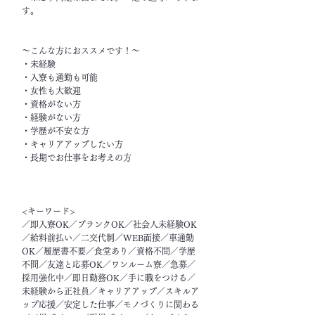
す。
～こんな方におススメです！～
・未経験
・入寮も通勤も可能
・女性も大歓迎
・資格がない方
・経験がない方
・学歴が不安な方
・キャリアアップしたい方
・長期でお仕事をお考えの方
<キーワード>
／即入寮OK／ブランクOK／社会人未経験OK
／給料前払い／二交代制／WEB面接／車通勤
OK／履歴書不要／食堂あり／資格不問／学歴
不問／友達と応募OK／ワンルーム寮／急募／
採用強化中／即日勤務OK／手に職をつける／
未経験から正社員／キャリアアップ／スキルア
ップ応援／安定した仕事／モノづくりに関わる