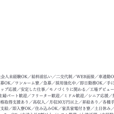
社会人未経験OK／給料前払い／二交代制／WEB面接／車通勤
募OK／ワンルーム寮／急募／採用強化中／即日勤務OK／手
アップ応援／安定した仕事／モノづくりに関わる／工場デビュ
主婦パート歓迎／フリーター歓迎／ミドル歓迎／シニア応援／
格取得支援あり／高収入／月収30万円以上／昇給あり／各種
支給／即入寮OK／住み込みOK／家具家電付き寮／土日休み