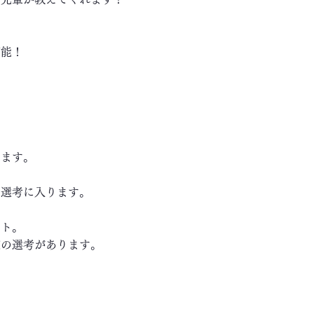
可能！
します。
き選考に入ります。
ート。
の選考があります。
～