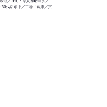
験歓迎／社宅・家賃補助制度／
／50代活躍中／工場／倉庫／交