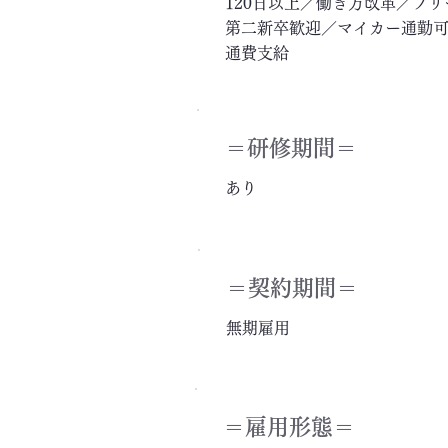
120日以上／働き方改革／フ
第二新卒歓迎／マイカー通勤可
通費支給
＝​研修期間＝
あり
＝契約期間＝
無期雇用
＝雇用形態＝