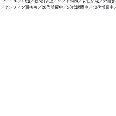
リーターOK／中途入社5割以上／シフト勤務／女性活躍／未経
／オンライン面接可／20代活躍中／30代活躍中／40代活躍中