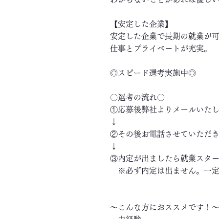
【安定した企業】
安定した企業で長期の就業が
仕事とプライベートが充実。
◎スピード選考実施中◎
〇選考の流れ〇
①応募後弊社よりメールいた
↓
②その後お電話させていただ
↓
③内定が出ましたら就業スタ
※必ず内定は出ません。一定
～こんな方におススメです！