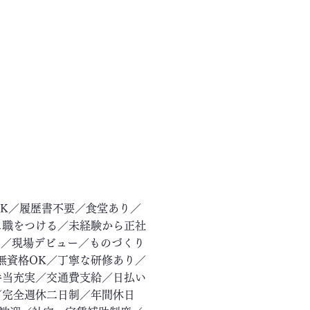
OK／履歴書不要／食堂あり／
に職をつける／未経験から正社
ー／現場デビュー／ものづくり
無資格OK／丁寧な研修あり／
手当充実／交通費支給／日払い
／完全週休二日制／年間休日