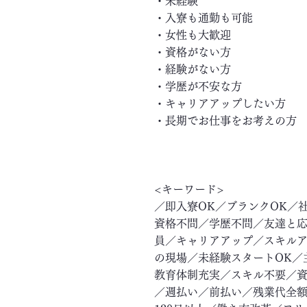
・未経験
・入寮も通勤も可能
・女性も大歓迎
・資格がない方
・経験がない方
・学歴が不安な方
・キャリアアップしたい方
・長期でお仕事をお考えの方
<キーワード>
／即入寮OK／ブランクOK／
資格不問／学歴不問／友達と応
員／キャリアアップ／スキル
の現場／未経験スタートOK／
教育体制充実／スキル不要／資
／週払い／前払い／残業代全額