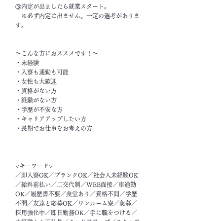
③内定が出ましたら就業スタート。
※必ず内定は出ません。一定の選考がありま
す。
～こんな方におススメです！～
・未経験
・入寮も通勤も可能
・女性も大歓迎
・資格がない方
・経験がない方
・学歴が不安な方
・キャリアアップしたい方
・長期でお仕事をお考えの方
<キーワード>
／即入寮OK／ブランクOK／社会人未経験OK
／給料前払い／二交代制／WEB面接／車通勤
OK／履歴書不要／食堂あり／資格不問／学歴
不問／友達と応募OK／ワンルーム寮／急募／
採用強化中／即日勤務OK／手に職をつける／