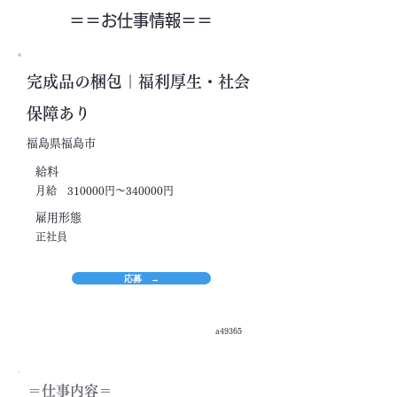
＝＝​お仕事情報＝＝
完成品の梱包｜福利厚生・社会
保障あり
福島県福島市
​給料
月給 310000円～340000円
​雇用形態
正社員
応募 →
a49365
＝​仕事内容＝