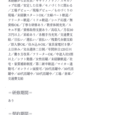
未経験から正社員／キャリアアップ／スキルア
ップ応援／安定した仕事／モノづくりに関わる
／工場デビュー／現場デビュー／ものづくりの
現場／未経験スタートOK／主婦パート歓迎／
フリーター歓迎／ミドル歓迎／シニア応援／無
資格OK／丁寧な研修あり／教育体制充実／ス
キル不要／資格取得支援あり／高収入／月収30
万円以上／昇給あり／各種手当充実／交通費支
給／日払い／週払い／前払い／残業代全額支給
／即入寮OK／住み込みOK／家具家電付き寮／
土日休み／完全週休二日制／年間休日120日以
上／働き方改革／フリーターOK／中途入社5割
以上／シフト勤務／女性活躍／未経験歓迎／社
宅・家賃補助制度／第二新卒歓迎／マイカー通
勤可／オンライン面接可／20代活躍中／30代活
躍中／40代活躍中／50代活躍中／工場／倉庫／
交通費支給
＝​研修期間＝
あり
＝契約期間＝