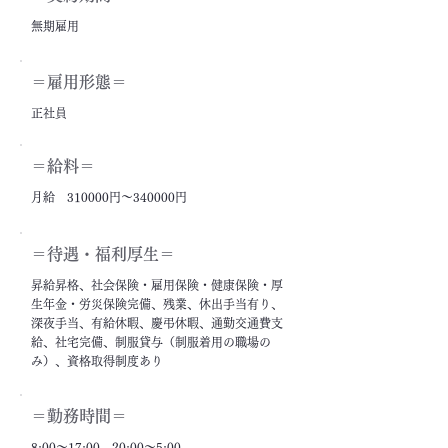
無期雇用
＝雇用形態＝
正社員
＝給料＝
月給 310000円～340000円
＝​待遇・福利厚生＝
昇給昇格、社会保険・雇用保険・健康保険・厚
生年金・労災保険完備、残業、休出手当有り、
深夜手当、有給休暇、慶弔休暇、通勤交通費支
給、社宅完備、制服貸与（制服着用の職場の
み）、資格取得制度あり
＝勤務時間＝
8:00～17:00、20:00～5:00