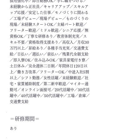
採用強化中／即日勤務OK／手に職をつける／
未経験から正社員／キャリアアップ／スキルア
ップ応援／安定した仕事／モノづくりに関わる
／工場デビュー／現場デビュー／ものづくりの
現場／未経験スタートOK／主婦パート歓迎／
フリーター歓迎／ミドル歓迎／シニア応援／無
資格OK／丁寧な研修あり／教育体制充実／ス
キル不要／資格取得支援あり／高収入／月収30
万円以上／昇給あり／各種手当充実／交通費支
給／日払い／週払い／前払い／残業代全額支給
／即入寮OK／住み込みOK／家具家電付き寮／
土日休み／完全週休二日制／年間休日120日以
上／働き方改革／フリーターOK／中途入社5割
以上／シフト勤務／女性活躍／未経験歓迎／社
宅・家賃補助制度／第二新卒歓迎／マイカー通
勤可／オンライン面接可／20代活躍中／30代活
躍中／40代活躍中／50代活躍中／工場／倉庫／
交通費支給
＝​研修期間＝
あり