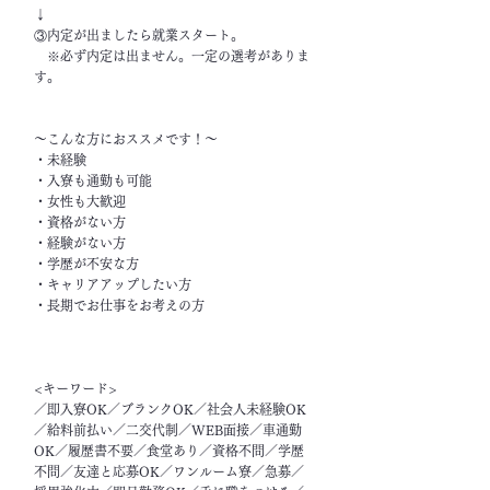
↓
③内定が出ましたら就業スタート。
※必ず内定は出ません。一定の選考がありま
す。
～こんな方におススメです！～
・未経験
・入寮も通勤も可能
・女性も大歓迎
・資格がない方
・経験がない方
・学歴が不安な方
・キャリアアップしたい方
・長期でお仕事をお考えの方
<キーワード>
／即入寮OK／ブランクOK／社会人未経験OK
／給料前払い／二交代制／WEB面接／車通勤
OK／履歴書不要／食堂あり／資格不問／学歴
不問／友達と応募OK／ワンルーム寮／急募／