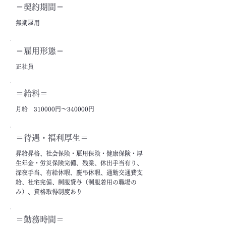
＝契約期間＝
無期雇用
＝雇用形態＝
正社員
＝給料＝
月給 310000円～340000円
＝​待遇・福利厚生＝
昇給昇格、社会保険・雇用保険・健康保険・厚
生年金・労災保険完備、残業、休出手当有り、
深夜手当、有給休暇、慶弔休暇、通勤交通費支
給、社宅完備、制服貸与（制服着用の職場の
み）、資格取得制度あり
＝勤務時間＝