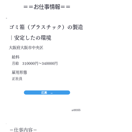
＝＝​お仕事情報＝＝
ゴミ箱（プラスチック）の製造
｜安定したの環境
大阪府大阪市中央区
​給料
月給 310000円～340000円
​雇用形態
正社員
応募 →
a49355
＝​仕事内容＝