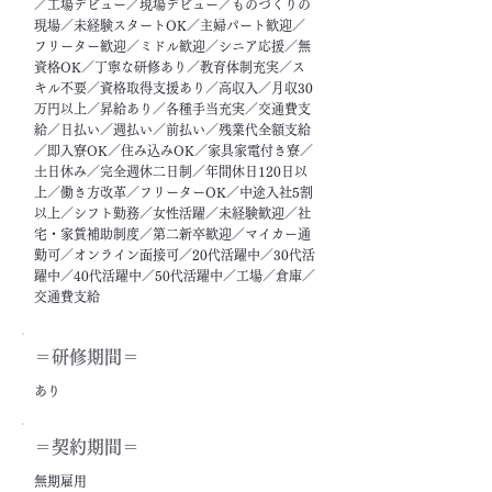
／工場デビュー／現場デビュー／ものづくりの
現場／未経験スタートOK／主婦パート歓迎／
フリーター歓迎／ミドル歓迎／シニア応援／無
資格OK／丁寧な研修あり／教育体制充実／ス
キル不要／資格取得支援あり／高収入／月収30
万円以上／昇給あり／各種手当充実／交通費支
給／日払い／週払い／前払い／残業代全額支給
／即入寮OK／住み込みOK／家具家電付き寮／
土日休み／完全週休二日制／年間休日120日以
上／働き方改革／フリーターOK／中途入社5割
以上／シフト勤務／女性活躍／未経験歓迎／社
宅・家賃補助制度／第二新卒歓迎／マイカー通
勤可／オンライン面接可／20代活躍中／30代活
躍中／40代活躍中／50代活躍中／工場／倉庫／
交通費支給
＝​研修期間＝
あり
＝契約期間＝
無期雇用