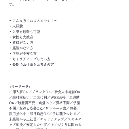
す。
～こんな方におススメです！～
・未経験
・入寮も通勤も可能
・女性も大歓迎
・資格がない方
・経験がない方
・学歴が不安な方
・キャリアアップしたい方
・長期でお仕事をお考えの方
<キーワード>
／即入寮OK／ブランクOK／社会人未経験OK
／給料前払い／二交代制／WEB面接／車通勤
OK／履歴書不要／食堂あり／資格不問／学歴
不問／友達と応募OK／ワンルーム寮／急募／
採用強化中／即日勤務OK／手に職をつける／
未経験から正社員／キャリアアップ／スキルア
ップ応援／安定した仕事／モノづくりに関わる