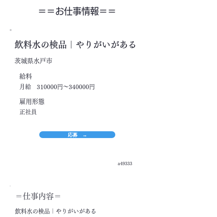
＝＝​お仕事情報＝＝
飲料水の検品｜やりがいがある
茨城県水戸市
​給料
月給 310000円～340000円
​雇用形態
正社員
応募 →
a49333
＝​仕事内容＝
飲料水の検品｜やりがいがある