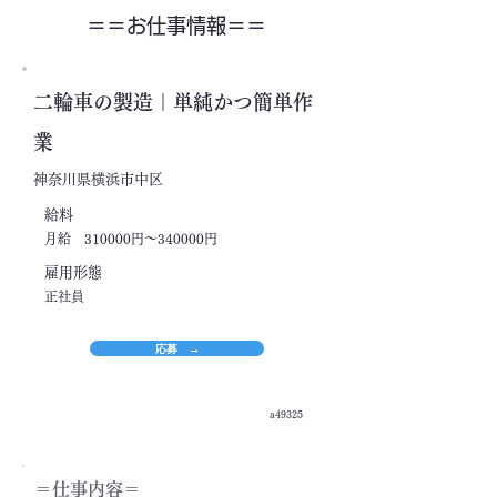
＝＝​お仕事情報＝＝
二輪車の製造｜単純かつ簡単作
業
神奈川県横浜市中区
​給料
月給 310000円～340000円
​雇用形態
正社員
応募 →
a49325
＝​仕事内容＝