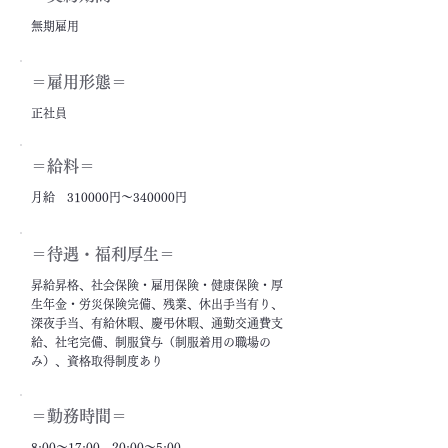
無期雇用
＝雇用形態＝
正社員
＝給料＝
月給 310000円～340000円
＝​待遇・福利厚生＝
昇給昇格、社会保険・雇用保険・健康保険・厚
生年金・労災保険完備、残業、休出手当有り、
深夜手当、有給休暇、慶弔休暇、通勤交通費支
給、社宅完備、制服貸与（制服着用の職場の
み）、資格取得制度あり
＝勤務時間＝
8:00～17:00、20:00～5:00