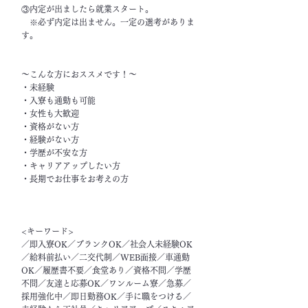
③内定が出ましたら就業スタート。
※必ず内定は出ません。一定の選考がありま
す。
～こんな方におススメです！～
・未経験
・入寮も通勤も可能
・女性も大歓迎
・資格がない方
・経験がない方
・学歴が不安な方
・キャリアアップしたい方
・長期でお仕事をお考えの方
<キーワード>
／即入寮OK／ブランクOK／社会人未経験OK
／給料前払い／二交代制／WEB面接／車通勤
OK／履歴書不要／食堂あり／資格不問／学歴
不問／友達と応募OK／ワンルーム寮／急募／
採用強化中／即日勤務OK／手に職をつける／