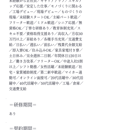
未経験から正社員／キャリアアップ／スキルア
ップ応援／安定した仕事／モノづくりに関わる
／工場デビュー／現場デビュー／ものづくりの
現場／未経験スタートOK／主婦パート歓迎／
フリーター歓迎／ミドル歓迎／シニア応援／無
資格OK／丁寧な研修あり／教育体制充実／ス
キル不要／資格取得支援あり／高収入／月収30
万円以上／昇給あり／各種手当充実／交通費支
給／日払い／週払い／前払い／残業代全額支給
／即入寮OK／住み込みOK／家具家電付き寮／
土日休み／完全週休二日制／年間休日120日以
上／働き方改革／フリーターOK／中途入社5割
以上／シフト勤務／女性活躍／未経験歓迎／社
宅・家賃補助制度／第二新卒歓迎／マイカー通
勤可／オンライン面接可／20代活躍中／30代活
躍中／40代活躍中／50代活躍中／工場／倉庫／
交通費支給
＝​研修期間＝
あり
＝契約期間＝