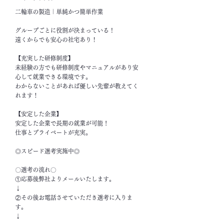
二輪車の製造｜単純かつ簡単作業
グループごとに役割が決まっている！
遠くからでも安心の社宅あり！
【充実した研修制度】
未経験の方でも研修制度やマニュアルがあり安
心して就業できる環境です。
わからないことがあれば優しい先輩が教えてく
れます！
【安定した企業】
安定した企業で長期の就業が可能！
仕事とプライベートが充実。
◎スピード選考実施中◎
〇選考の流れ〇
①応募後弊社よりメールいたします。
↓
②その後お電話させていただき選考に入りま
す。
↓