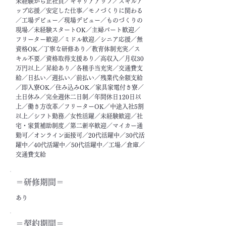
未経験から正社員／キャリアアップ／スキルア
ップ応援／安定した仕事／モノづくりに関わる
／工場デビュー／現場デビュー／ものづくりの
現場／未経験スタートOK／主婦パート歓迎／
フリーター歓迎／ミドル歓迎／シニア応援／無
資格OK／丁寧な研修あり／教育体制充実／ス
キル不要／資格取得支援あり／高収入／月収30
万円以上／昇給あり／各種手当充実／交通費支
給／日払い／週払い／前払い／残業代全額支給
／即入寮OK／住み込みOK／家具家電付き寮／
土日休み／完全週休二日制／年間休日120日以
上／働き方改革／フリーターOK／中途入社5割
以上／シフト勤務／女性活躍／未経験歓迎／社
宅・家賃補助制度／第二新卒歓迎／マイカー通
勤可／オンライン面接可／20代活躍中／30代活
躍中／40代活躍中／50代活躍中／工場／倉庫／
交通費支給
＝​研修期間＝
あり
＝契約期間＝