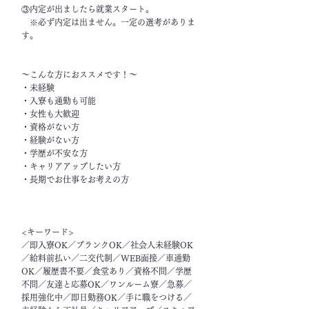
③内定が出ましたら就業スタート。
※必ず内定は出ません。一定の選考がありま
す。
～こんな方におススメです！～
・未経験
・入寮も通勤も可能
・女性も大歓迎
・資格がない方
・経験がない方
・学歴が不安な方
・キャリアアップしたい方
・長期でお仕事をお考えの方
<キーワード>
／即入寮OK／ブランクOK／社会人未経験OK
／給料前払い／二交代制／WEB面接／車通勤
OK／履歴書不要／食堂あり／資格不問／学歴
不問／友達と応募OK／ワンルーム寮／急募／
採用強化中／即日勤務OK／手に職をつける／