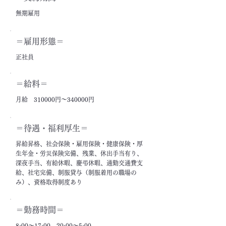
無期雇用
＝雇用形態＝
正社員
＝給料＝
月給 310000円～340000円
＝​待遇・福利厚生＝
昇給昇格、社会保険・雇用保険・健康保険・厚
生年金・労災保険完備、残業、休出手当有り、
深夜手当、有給休暇、慶弔休暇、通勤交通費支
給、社宅完備、制服貸与（制服着用の職場の
み）、資格取得制度あり
＝勤務時間＝
8:00～17:00、20:00～5:00