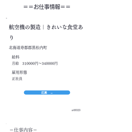
＝＝​お仕事情報＝＝
航空機の製造｜きれいな食堂あ
り
北海道寿都郡黒松内町
​給料
月給 310000円～340000円
​雇用形態
正社員
応募 →
a49323
＝​仕事内容＝