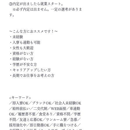
③内定が出ましたら就業スタート。
※必ず内定は出ません。一定の選考がありま
す。
～こんな方におススメです！～
・未経験
・入寮も通勤も可能
・女性も大歓迎
・資格がない方
・経験がない方
・学歴が不安な方
・キャリアアップしたい方
・長期でお仕事をお考えの方
<キーワード>
／即入寮OK／ブランクOK／社会人未経験OK
／給料前払い／二交代制／WEB面接／車通勤
OK／履歴書不要／食堂あり／資格不問／学歴
不問／友達と応募OK／ワンルーム寮／急募／
採用強化中／即日勤務OK／手に職をつける／