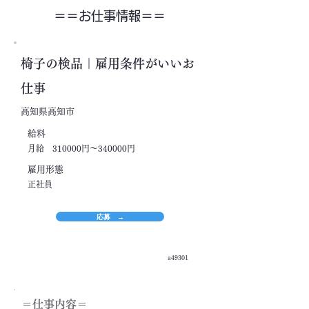
＝＝​お仕事情報＝＝
椅子の検品｜雇用条件がいいお
仕事
高知県高知市
​給料
月給 310000円～340000円
​雇用形態
正社員
応募 →
a49301
＝​仕事内容＝