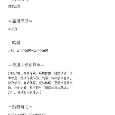
無期雇用
＝雇用形態＝
正社員
＝給料＝
月給 310000円～340000円
＝​待遇・福利厚生＝
昇給昇格、社会保険・雇用保険・健康保険・厚
生年金・労災保険完備、残業、休出手当有り、
深夜手当、有給休暇、慶弔休暇、通勤交通費支
給、社宅完備、制服貸与（制服着用の職場の
み）、資格取得制度あり
＝勤務時間＝
8:00～17:00、20:00～5:00