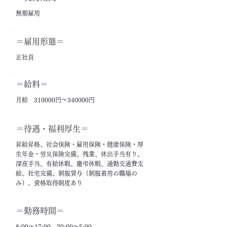
無期雇用
＝雇用形態＝
正社員
＝給料＝
月給 310000円～340000円
＝​待遇・福利厚生＝
昇給昇格、社会保険・雇用保険・健康保険・厚
生年金・労災保険完備、残業、休出手当有り、
深夜手当、有給休暇、慶弔休暇、通勤交通費支
給、社宅完備、制服貸与（制服着用の職場の
み）、資格取得制度あり
＝勤務時間＝
8:00～17:00、20:00～5:00