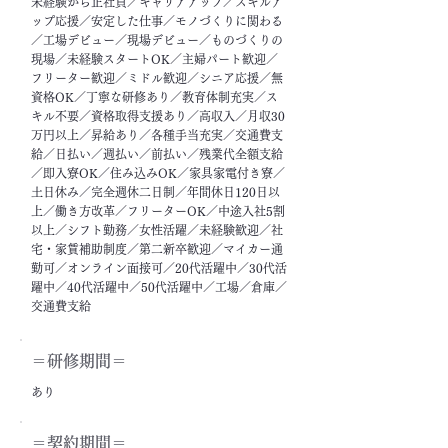
未経験から正社員／キャリアアップ／スキルア
ップ応援／安定した仕事／モノづくりに関わる
／工場デビュー／現場デビュー／ものづくりの
現場／未経験スタートOK／主婦パート歓迎／
フリーター歓迎／ミドル歓迎／シニア応援／無
資格OK／丁寧な研修あり／教育体制充実／ス
キル不要／資格取得支援あり／高収入／月収30
万円以上／昇給あり／各種手当充実／交通費支
給／日払い／週払い／前払い／残業代全額支給
／即入寮OK／住み込みOK／家具家電付き寮／
土日休み／完全週休二日制／年間休日120日以
上／働き方改革／フリーターOK／中途入社5割
以上／シフト勤務／女性活躍／未経験歓迎／社
宅・家賃補助制度／第二新卒歓迎／マイカー通
勤可／オンライン面接可／20代活躍中／30代活
躍中／40代活躍中／50代活躍中／工場／倉庫／
交通費支給
＝​研修期間＝
あり
＝契約期間＝