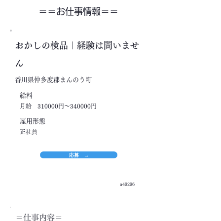
＝＝​お仕事情報＝＝
おかしの検品｜経験は問いませ
ん
香川県仲多度郡まんのう町
​給料
月給 310000円～340000円
​雇用形態
正社員
応募 →
a49296
＝​仕事内容＝