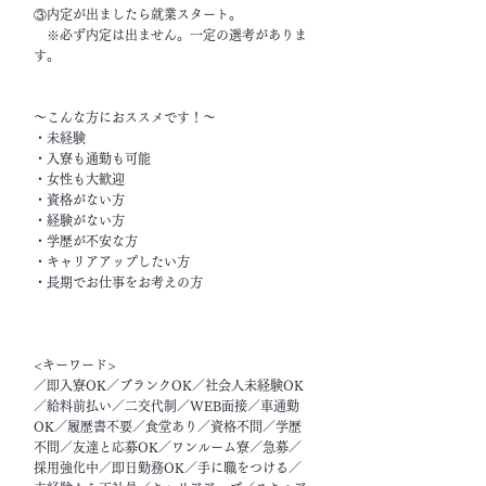
③内定が出ましたら就業スタート。
※必ず内定は出ません。一定の選考がありま
す。
～こんな方におススメです！～
・未経験
・入寮も通勤も可能
・女性も大歓迎
・資格がない方
・経験がない方
・学歴が不安な方
・キャリアアップしたい方
・長期でお仕事をお考えの方
<キーワード>
／即入寮OK／ブランクOK／社会人未経験OK
／給料前払い／二交代制／WEB面接／車通勤
OK／履歴書不要／食堂あり／資格不問／学歴
不問／友達と応募OK／ワンルーム寮／急募／
採用強化中／即日勤務OK／手に職をつける／