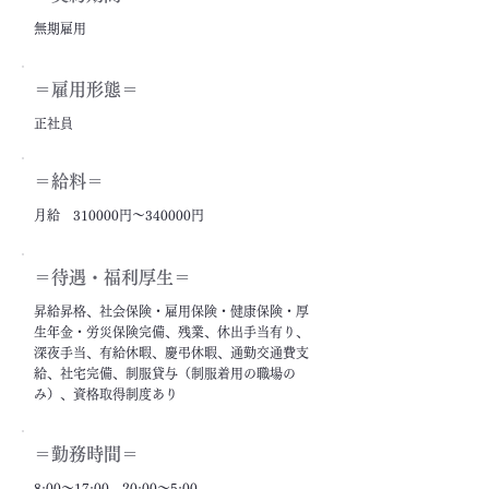
無期雇用
＝雇用形態＝
正社員
＝給料＝
月給 310000円～340000円
＝​待遇・福利厚生＝
昇給昇格、社会保険・雇用保険・健康保険・厚
生年金・労災保険完備、残業、休出手当有り、
深夜手当、有給休暇、慶弔休暇、通勤交通費支
給、社宅完備、制服貸与（制服着用の職場の
み）、資格取得制度あり
＝勤務時間＝
8:00～17:00、20:00～5:00