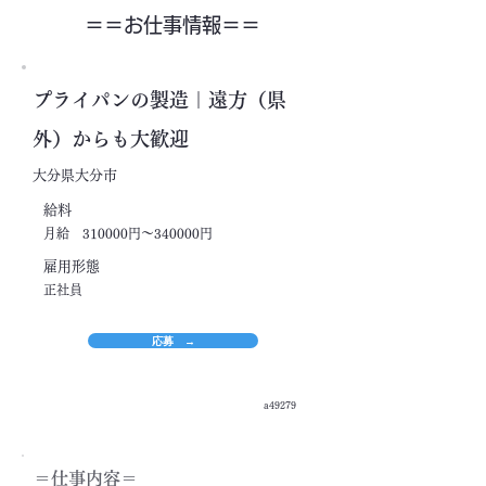
＝＝​お仕事情報＝＝
プライパンの製造｜遠方（県
外）からも大歓迎
大分県大分市
​給料
月給 310000円～340000円
​雇用形態
正社員
応募 →
a49279
＝​仕事内容＝