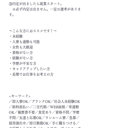
③内定が出ましたら就業スタート。
※必ず内定は出ません。一定の選考がありま
す。
～こんな方におススメです！～
・未経験
・入寮も通勤も可能
・女性も大歓迎
・資格がない方
・経験がない方
・学歴が不安な方
・キャリアアップしたい方
・長期でお仕事をお考えの方
<キーワード>
／即入寮OK／ブランクOK／社会人未経験OK
／給料前払い／二交代制／WEB面接／車通勤
OK／履歴書不要／食堂あり／資格不問／学歴
不問／友達と応募OK／ワンルーム寮／急募／
採用強化中／即日勤務OK／手に職をつける／