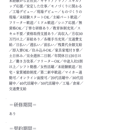
未経験から正社員／キャリアアップ／スキルア
ップ応援／安定した仕事／モノづくりに関わる
／工場デビュー／現場デビュー／ものづくりの
現場／未経験スタートOK／主婦パート歓迎／
フリーター歓迎／ミドル歓迎／シニア応援／無
資格OK／丁寧な研修あり／教育体制充実／ス
キル不要／資格取得支援あり／高収入／月収30
万円以上／昇給あり／各種手当充実／交通費支
給／日払い／週払い／前払い／残業代全額支給
／即入寮OK／住み込みOK／家具家電付き寮／
土日休み／完全週休二日制／年間休日120日以
上／働き方改革／フリーターOK／中途入社5割
以上／シフト勤務／女性活躍／未経験歓迎／社
宅・家賃補助制度／第二新卒歓迎／マイカー通
勤可／オンライン面接可／20代活躍中／30代活
躍中／40代活躍中／50代活躍中／工場／倉庫／
交通費支給
＝​研修期間＝
あり
＝契約期間＝