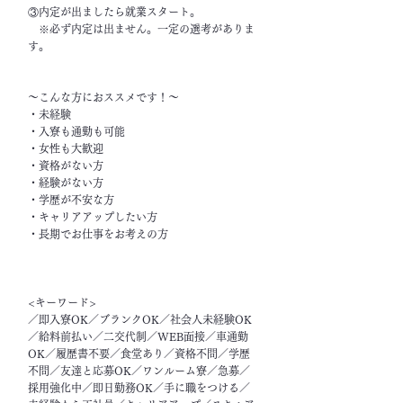
③内定が出ましたら就業スタート。
※必ず内定は出ません。一定の選考がありま
す。
～こんな方におススメです！～
・未経験
・入寮も通勤も可能
・女性も大歓迎
・資格がない方
・経験がない方
・学歴が不安な方
・キャリアアップしたい方
・長期でお仕事をお考えの方
<キーワード>
／即入寮OK／ブランクOK／社会人未経験OK
／給料前払い／二交代制／WEB面接／車通勤
OK／履歴書不要／食堂あり／資格不問／学歴
不問／友達と応募OK／ワンルーム寮／急募／
採用強化中／即日勤務OK／手に職をつける／