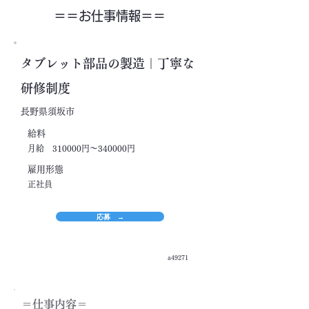
＝＝​お仕事情報＝＝
タブレット部品の製造｜丁寧な
研修制度
長野県須坂市
​給料
月給 310000円～340000円
​雇用形態
正社員
応募 →
a49271
＝​仕事内容＝