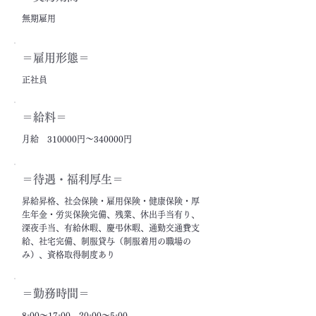
無期雇用
＝雇用形態＝
正社員
＝給料＝
月給 310000円～340000円
＝​待遇・福利厚生＝
昇給昇格、社会保険・雇用保険・健康保険・厚
生年金・労災保険完備、残業、休出手当有り、
深夜手当、有給休暇、慶弔休暇、通勤交通費支
給、社宅完備、制服貸与（制服着用の職場の
み）、資格取得制度あり
＝勤務時間＝
8:00～17:00、20:00～5:00