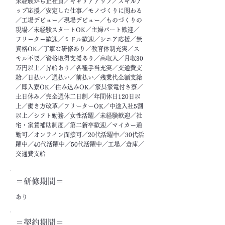
未経験から正社員／キャリアアップ／スキルア
ップ応援／安定した仕事／モノづくりに関わる
／工場デビュー／現場デビュー／ものづくりの
現場／未経験スタートOK／主婦パート歓迎／
フリーター歓迎／ミドル歓迎／シニア応援／無
資格OK／丁寧な研修あり／教育体制充実／ス
キル不要／資格取得支援あり／高収入／月収30
万円以上／昇給あり／各種手当充実／交通費支
給／日払い／週払い／前払い／残業代全額支給
／即入寮OK／住み込みOK／家具家電付き寮／
土日休み／完全週休二日制／年間休日120日以
上／働き方改革／フリーターOK／中途入社5割
以上／シフト勤務／女性活躍／未経験歓迎／社
宅・家賃補助制度／第二新卒歓迎／マイカー通
勤可／オンライン面接可／20代活躍中／30代活
躍中／40代活躍中／50代活躍中／工場／倉庫／
交通費支給
＝​研修期間＝
あり
＝契約期間＝