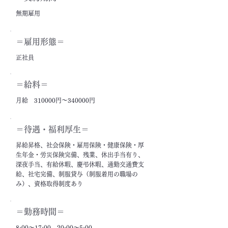
無期雇用
＝雇用形態＝
正社員
＝給料＝
月給 310000円～340000円
＝​待遇・福利厚生＝
昇給昇格、社会保険・雇用保険・健康保険・厚
生年金・労災保険完備、残業、休出手当有り、
深夜手当、有給休暇、慶弔休暇、通勤交通費支
給、社宅完備、制服貸与（制服着用の職場の
み）、資格取得制度あり
＝勤務時間＝
8:00～17:00、20:00～5:00