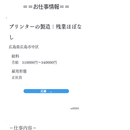
＝＝​お仕事情報＝＝
プリンターの製造｜残業ほぼな
し
広島県広島市中区
​給料
月給 310000円～340000円
​雇用形態
正社員
応募 →
a49201
＝​仕事内容＝