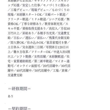
未経験から正社員／キャリアアップ／スキルア
ップ応援／安定した仕事／モノづくりに関わる
／工場デビュー／現場デビュー／ものづくりの
現場／未経験スタートOK／主婦パート歓迎／
フリーター歓迎／ミドル歓迎／シニア応援／無
資格OK／丁寧な研修あり／教育体制充実／ス
キル不要／資格取得支援あり／高収入／月収30
万円以上／昇給あり／各種手当充実／交通費支
給／日払い／週払い／前払い／残業代全額支給
／即入寮OK／住み込みOK／家具家電付き寮／
土日休み／完全週休二日制／年間休日120日以
上／働き方改革／フリーターOK／中途入社5割
以上／シフト勤務／女性活躍／未経験歓迎／社
宅・家賃補助制度／第二新卒歓迎／マイカー通
勤可／オンライン面接可／20代活躍中／30代活
躍中／40代活躍中／50代活躍中／工場／倉庫／
交通費支給
＝​研修期間＝
あり
＝契約期間＝