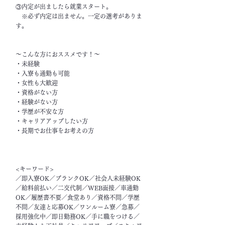
③内定が出ましたら就業スタート。
※必ず内定は出ません。一定の選考がありま
す。
～こんな方におススメです！～
・未経験
・入寮も通勤も可能
・女性も大歓迎
・資格がない方
・経験がない方
・学歴が不安な方
・キャリアアップしたい方
・長期でお仕事をお考えの方
<キーワード>
／即入寮OK／ブランクOK／社会人未経験OK
／給料前払い／二交代制／WEB面接／車通勤
OK／履歴書不要／食堂あり／資格不問／学歴
不問／友達と応募OK／ワンルーム寮／急募／
採用強化中／即日勤務OK／手に職をつける／