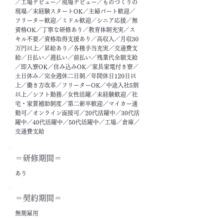
／工場デビュー／現場デビュー／ものづくりの
現場／未経験スタートOK／主婦パート歓迎／
フリーター歓迎／ミドル歓迎／シニア応援／無
資格OK／丁寧な研修あり／教育体制充実／ス
キル不要／資格取得支援あり／高収入／月収30
万円以上／昇給あり／各種手当充実／交通費支
給／日払い／週払い／前払い／残業代全額支給
／即入寮OK／住み込みOK／家具家電付き寮／
土日休み／完全週休二日制／年間休日120日以
上／働き方改革／フリーターOK／中途入社5割
以上／シフト勤務／女性活躍／未経験歓迎／社
宅・家賃補助制度／第二新卒歓迎／マイカー通
勤可／オンライン面接可／20代活躍中／30代活
躍中／40代活躍中／50代活躍中／工場／倉庫／
交通費支給
＝​研修期間＝
あり
＝契約期間＝
無期雇用