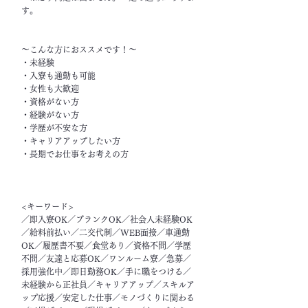
す。
～こんな方におススメです！～
・未経験
・入寮も通勤も可能
・女性も大歓迎
・資格がない方
・経験がない方
・学歴が不安な方
・キャリアアップしたい方
・長期でお仕事をお考えの方
<キーワード>
／即入寮OK／ブランクOK／社会人未経験OK
／給料前払い／二交代制／WEB面接／車通勤
OK／履歴書不要／食堂あり／資格不問／学歴
不問／友達と応募OK／ワンルーム寮／急募／
採用強化中／即日勤務OK／手に職をつける／
未経験から正社員／キャリアアップ／スキルア
ップ応援／安定した仕事／モノづくりに関わる