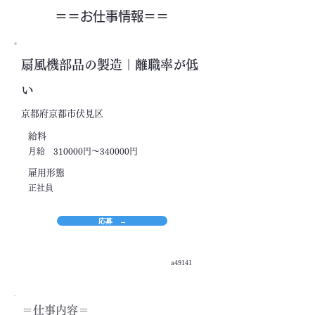
＝＝​お仕事情報＝＝
扇風機部品の製造｜離職率が低
い
京都府京都市伏見区
​給料
月給 310000円～340000円
​雇用形態
正社員
応募 →
a49141
＝​仕事内容＝