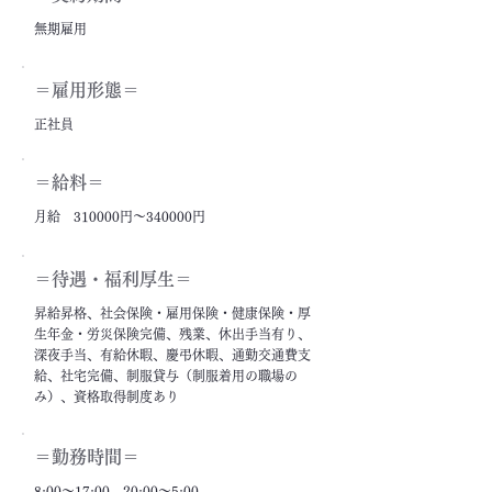
無期雇用
＝雇用形態＝
正社員
＝給料＝
月給 310000円～340000円
＝​待遇・福利厚生＝
昇給昇格、社会保険・雇用保険・健康保険・厚
生年金・労災保険完備、残業、休出手当有り、
深夜手当、有給休暇、慶弔休暇、通勤交通費支
給、社宅完備、制服貸与（制服着用の職場の
み）、資格取得制度あり
＝勤務時間＝
8:00～17:00、20:00～5:00