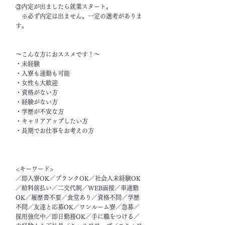
③内定が出ましたら就業スタート。
※必ず内定は出ません。一定の選考がありま
す。
～こんな方におススメです！～
・未経験
・入寮も通勤も可能
・女性も大歓迎
・資格がない方
・経験がない方
・学歴が不安な方
・キャリアアップしたい方
・長期でお仕事をお考えの方
<キーワード>
／即入寮OK／ブランクOK／社会人未経験OK
／給料前払い／二交代制／WEB面接／車通勤
OK／履歴書不要／食堂あり／資格不問／学歴
不問／友達と応募OK／ワンルーム寮／急募／
採用強化中／即日勤務OK／手に職をつける／