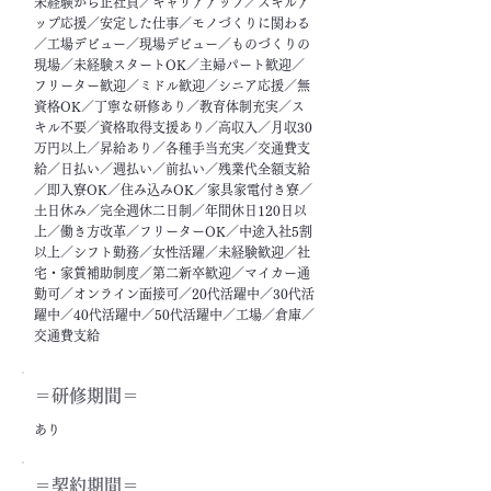
未経験から正社員／キャリアアップ／スキルア
ップ応援／安定した仕事／モノづくりに関わる
／工場デビュー／現場デビュー／ものづくりの
現場／未経験スタートOK／主婦パート歓迎／
フリーター歓迎／ミドル歓迎／シニア応援／無
資格OK／丁寧な研修あり／教育体制充実／ス
キル不要／資格取得支援あり／高収入／月収30
万円以上／昇給あり／各種手当充実／交通費支
給／日払い／週払い／前払い／残業代全額支給
／即入寮OK／住み込みOK／家具家電付き寮／
土日休み／完全週休二日制／年間休日120日以
上／働き方改革／フリーターOK／中途入社5割
以上／シフト勤務／女性活躍／未経験歓迎／社
宅・家賃補助制度／第二新卒歓迎／マイカー通
勤可／オンライン面接可／20代活躍中／30代活
躍中／40代活躍中／50代活躍中／工場／倉庫／
交通費支給
＝​研修期間＝
あり
＝契約期間＝