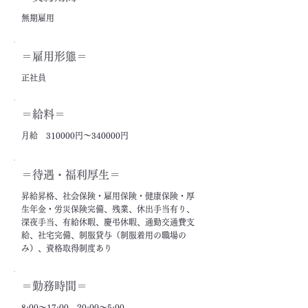
無期雇用
＝雇用形態＝
正社員
＝給料＝
月給 310000円～340000円
＝​待遇・福利厚生＝
昇給昇格、社会保険・雇用保険・健康保険・厚
生年金・労災保険完備、残業、休出手当有り、
深夜手当、有給休暇、慶弔休暇、通勤交通費支
給、社宅完備、制服貸与（制服着用の職場の
み）、資格取得制度あり
＝勤務時間＝
8:00～17:00、20:00～5:00