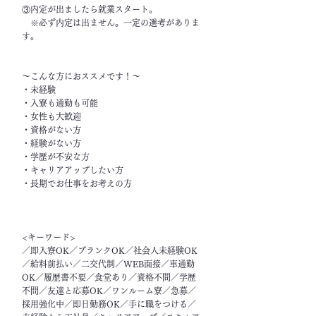
③内定が出ましたら就業スタート。
※必ず内定は出ません。一定の選考がありま
す。
～こんな方におススメです！～
・未経験
・入寮も通勤も可能
・女性も大歓迎
・資格がない方
・経験がない方
・学歴が不安な方
・キャリアアップしたい方
・長期でお仕事をお考えの方
<キーワード>
／即入寮OK／ブランクOK／社会人未経験OK
／給料前払い／二交代制／WEB面接／車通勤
OK／履歴書不要／食堂あり／資格不問／学歴
不問／友達と応募OK／ワンルーム寮／急募／
採用強化中／即日勤務OK／手に職をつける／