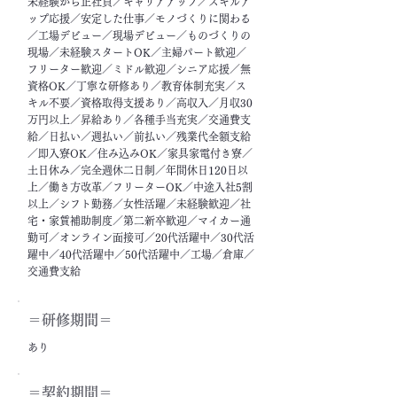
未経験から正社員／キャリアアップ／スキルア
ップ応援／安定した仕事／モノづくりに関わる
／工場デビュー／現場デビュー／ものづくりの
現場／未経験スタートOK／主婦パート歓迎／
フリーター歓迎／ミドル歓迎／シニア応援／無
資格OK／丁寧な研修あり／教育体制充実／ス
キル不要／資格取得支援あり／高収入／月収30
万円以上／昇給あり／各種手当充実／交通費支
給／日払い／週払い／前払い／残業代全額支給
／即入寮OK／住み込みOK／家具家電付き寮／
土日休み／完全週休二日制／年間休日120日以
上／働き方改革／フリーターOK／中途入社5割
以上／シフト勤務／女性活躍／未経験歓迎／社
宅・家賃補助制度／第二新卒歓迎／マイカー通
勤可／オンライン面接可／20代活躍中／30代活
躍中／40代活躍中／50代活躍中／工場／倉庫／
交通費支給
＝​研修期間＝
あり
＝契約期間＝