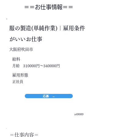
＝＝​お仕事情報＝＝
服の製造(単純作業)｜雇用条件
がいいお仕事
大阪府吹田市
​給料
月給 310000円～340000円
​雇用形態
正社員
応募 →
a49089
＝​仕事内容＝