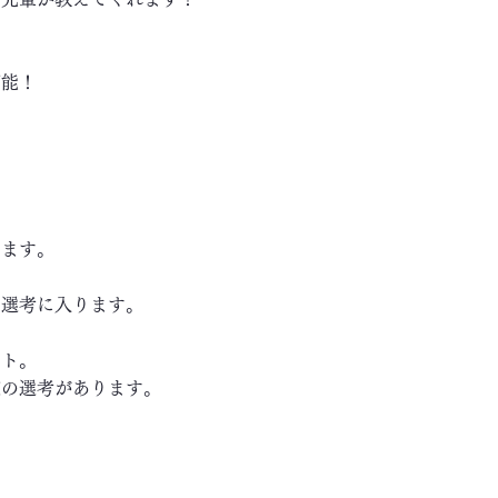
可能！
します。
き選考に入ります。
ート。
の選考があります。
～