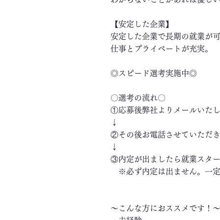
【安定した企業】
安定した企業で長期の就業が
仕事とプライベートが充実。
◎スピード選考実施中◎
〇選考の流れ〇
①応募後弊社よりメールいた
↓
②その後お電話させていただ
↓
③内定が出ましたら就業スタ
※必ず内定は出ません。一定
～こんな方におススメです！