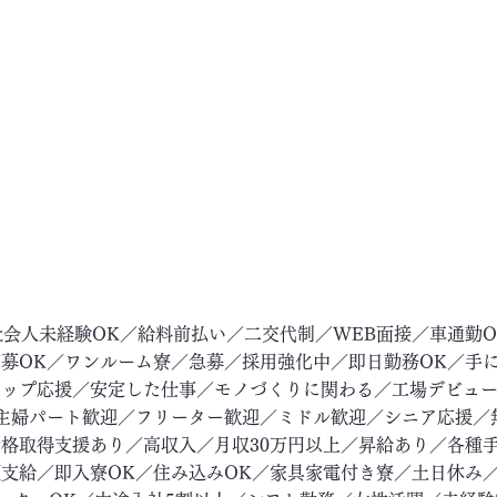
社会人未経験OK／給料前払い／二交代制／WEB面接／車通勤
募OK／ワンルーム寮／急募／採用強化中／即日勤務OK／手
アップ応援／安定した仕事／モノづくりに関わる／工場デビュ
主婦パート歓迎／フリーター歓迎／ミドル歓迎／シニア応援／
格取得支援あり／高収入／月収30万円以上／昇給あり／各種
支給／即入寮OK／住み込みOK／家具家電付き寮／土日休み