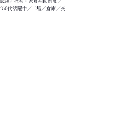
験歓迎／社宅・家賃補助制度／
／50代活躍中／工場／倉庫／交