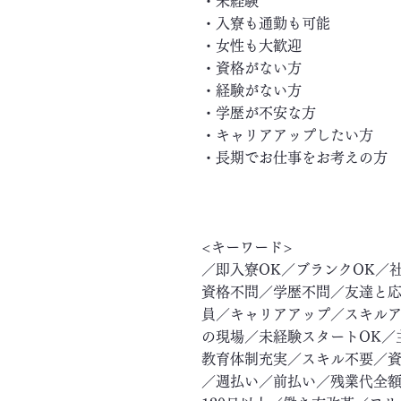
・未経験
・入寮も通勤も可能
・女性も大歓迎
・資格がない方
・経験がない方
・学歴が不安な方
・キャリアアップしたい方
・長期でお仕事をお考えの方
<キーワード>
／即入寮OK／ブランクOK／
資格不問／学歴不問／友達と応
員／キャリアアップ／スキル
の現場／未経験スタートOK／
教育体制充実／スキル不要／資
／週払い／前払い／残業代全額