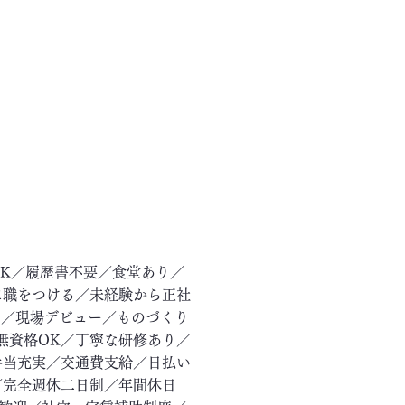
OK／履歴書不要／食堂あり／
に職をつける／未経験から正社
ー／現場デビュー／ものづくり
無資格OK／丁寧な研修あり／
手当充実／交通費支給／日払い
／完全週休二日制／年間休日