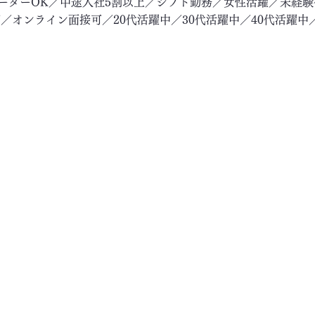
リーターOK／中途入社5割以上／シフト勤務／女性活躍／未経
／オンライン面接可／20代活躍中／30代活躍中／40代活躍中