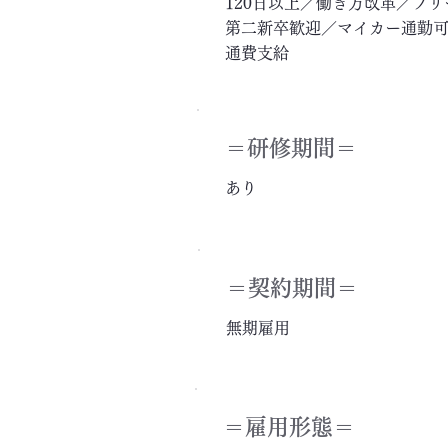
120日以上／働き方改革／フ
第二新卒歓迎／マイカー通勤可
通費支給
＝​研修期間＝
あり
＝契約期間＝
無期雇用
＝雇用形態＝