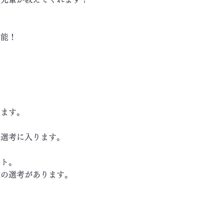
可能！
します。
き選考に入ります。
ート。
の選考があります。
～