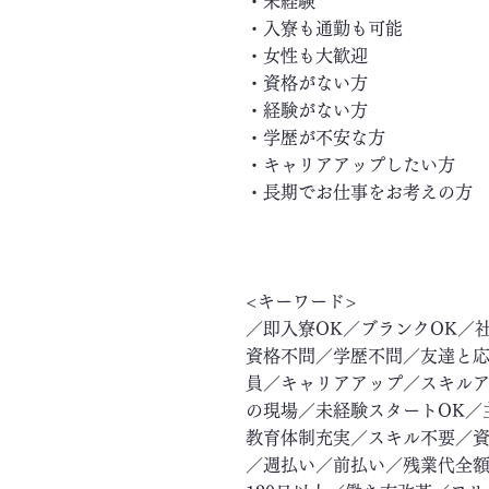
・未経験
・入寮も通勤も可能
・女性も大歓迎
・資格がない方
・経験がない方
・学歴が不安な方
・キャリアアップしたい方
・長期でお仕事をお考えの方
<キーワード>
／即入寮OK／ブランクOK／
資格不問／学歴不問／友達と応
員／キャリアアップ／スキル
の現場／未経験スタートOK／
教育体制充実／スキル不要／資
／週払い／前払い／残業代全額