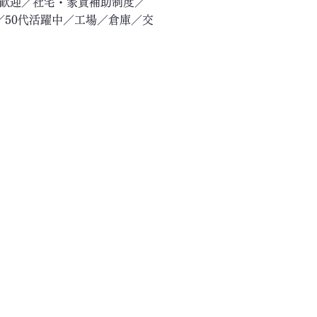
験歓迎／社宅・家賃補助制度／
／50代活躍中／工場／倉庫／交