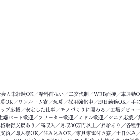
社会人未経験OK／給料前払い／二交代制／WEB面接／車通勤
募OK／ワンルーム寮／急募／採用強化中／即日勤務OK／手
アップ応援／安定した仕事／モノづくりに関わる／工場デビュ
主婦パート歓迎／フリーター歓迎／ミドル歓迎／シニア応援／
格取得支援あり／高収入／月収30万円以上／昇給あり／各種
支給／即入寮OK／住み込みOK／家具家電付き寮／土日休み