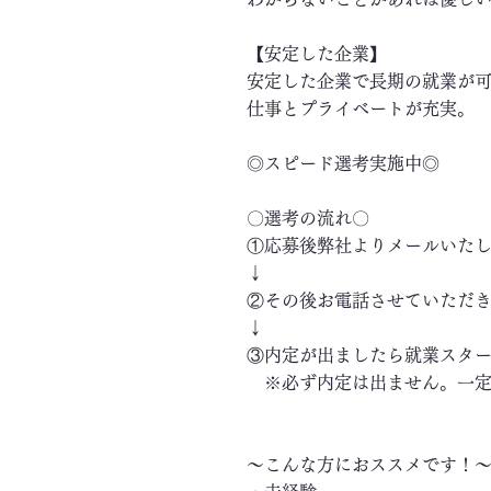
【安定した企業】
安定した企業で長期の就業が
仕事とプライベートが充実。
◎スピード選考実施中◎
〇選考の流れ〇
①応募後弊社よりメールいた
↓
②その後お電話させていただ
↓
③内定が出ましたら就業スタ
※必ず内定は出ません。一定
～こんな方におススメです！