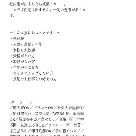
③内定が出ましたら就業スタート。
※必ず内定は出ません。一定の選考がありま
す。
～こんな方におススメです！～
・未経験
・入寮も通勤も可能
・女性も大歓迎
・資格がない方
・経験がない方
・学歴が不安な方
・キャリアアップしたい方
・長期でお仕事をお考えの方
<キーワード>
／即入寮OK／ブランクOK／社会人未経験OK
／給料前払い／二交代制／WEB面接／車通勤
OK／履歴書不要／食堂あり／資格不問／学歴
不問／友達と応募OK／ワンルーム寮／急募／
採用強化中／即日勤務OK／手に職をつける／