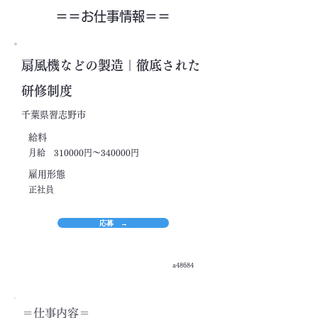
＝＝​お仕事情報＝＝
扇風機などの製造｜徹底された
研修制度
千葉県習志野市
​給料
月給 310000円～340000円
​雇用形態
正社員
応募 →
a48684
＝​仕事内容＝