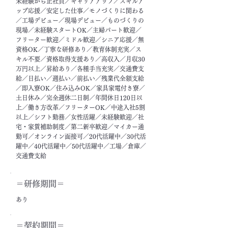
未経験から正社員／キャリアアップ／スキルア
ップ応援／安定した仕事／モノづくりに関わる
／工場デビュー／現場デビュー／ものづくりの
現場／未経験スタートOK／主婦パート歓迎／
フリーター歓迎／ミドル歓迎／シニア応援／無
資格OK／丁寧な研修あり／教育体制充実／ス
キル不要／資格取得支援あり／高収入／月収30
万円以上／昇給あり／各種手当充実／交通費支
給／日払い／週払い／前払い／残業代全額支給
／即入寮OK／住み込みOK／家具家電付き寮／
土日休み／完全週休二日制／年間休日120日以
上／働き方改革／フリーターOK／中途入社5割
以上／シフト勤務／女性活躍／未経験歓迎／社
宅・家賃補助制度／第二新卒歓迎／マイカー通
勤可／オンライン面接可／20代活躍中／30代活
躍中／40代活躍中／50代活躍中／工場／倉庫／
交通費支給
＝​研修期間＝
あり
＝契約期間＝