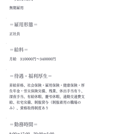
無期雇用
＝雇用形態＝
正社員
＝給料＝
月給 310000円～340000円
＝​待遇・福利厚生＝
昇給昇格、社会保険・雇用保険・健康保険・厚
生年金・労災保険完備、残業、休出手当有り、
深夜手当、有給休暇、慶弔休暇、通勤交通費支
給、社宅完備、制服貸与（制服着用の職場の
み）、資格取得制度あり
＝勤務時間＝
8:00～17:00、20:00～5:00