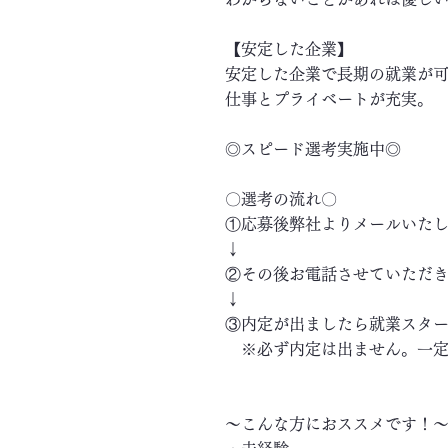
【安定した企業】
安定した企業で長期の就業が
仕事とプライベートが充実。
◎スピード選考実施中◎
〇選考の流れ〇
①応募後弊社よりメールいた
↓
②その後お電話させていただ
↓
③内定が出ましたら就業スタ
※必ず内定は出ません。一定
～こんな方におススメです！