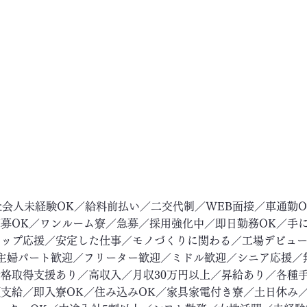
社会人未経験OK／給料前払い／二交代制／WEB面接／車通勤
募OK／ワンルーム寮／急募／採用強化中／即日勤務OK／手
アップ応援／安定した仕事／モノづくりに関わる／工場デビュ
主婦パート歓迎／フリーター歓迎／ミドル歓迎／シニア応援／
格取得支援あり／高収入／月収30万円以上／昇給あり／各種
支給／即入寮OK／住み込みOK／家具家電付き寮／土日休み