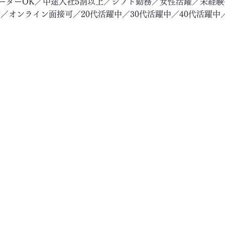
リーターOK／中途入社5割以上／シフト勤務／女性活躍／未経
／オンライン面接可／20代活躍中／30代活躍中／40代活躍中