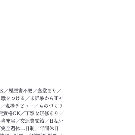
OK／履歴書不要／食堂あり／
に職をつける／未経験から正社
ー／現場デビュー／ものづくり
無資格OK／丁寧な研修あり／
手当充実／交通費支給／日払い
／完全週休二日制／年間休日