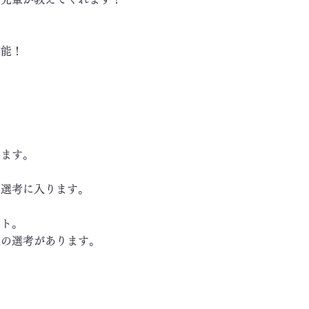
可能！
します。
き選考に入ります。
ート。
の選考があります。
～