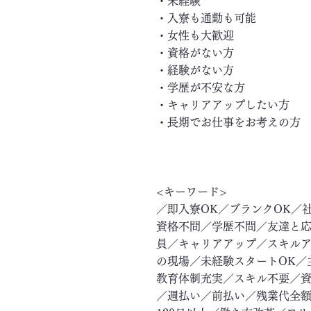
・未経験
・入寮も通勤も可能
・女性も大歓迎
・資格がない方
・経験がない方
・学歴が不安な方
・キャリアアップしたい方
・長期でお仕事をお考えの方
<キーワード>
／即入寮OK／ブランクOK／
資格不問／学歴不問／友達と応
員／キャリアアップ／スキル
の現場／未経験スタートOK／
教育体制充実／スキル不要／資
／週払い／前払い／残業代全額