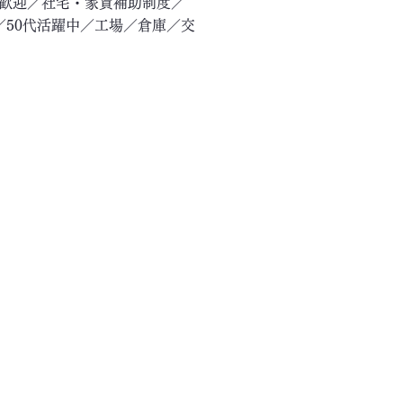
験歓迎／社宅・家賃補助制度／
／50代活躍中／工場／倉庫／交