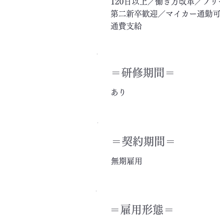
120日以上／働き方改革／フ
第二新卒歓迎／マイカー通勤可
通費支給
＝​研修期間＝
あり
＝契約期間＝
無期雇用
＝雇用形態＝