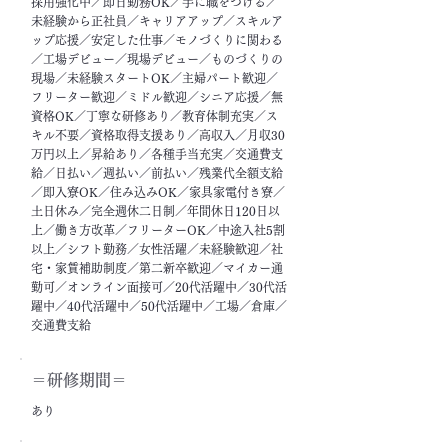
採用強化中／即日勤務OK／手に職をつける／
未経験から正社員／キャリアアップ／スキルア
ップ応援／安定した仕事／モノづくりに関わる
／工場デビュー／現場デビュー／ものづくりの
現場／未経験スタートOK／主婦パート歓迎／
フリーター歓迎／ミドル歓迎／シニア応援／無
資格OK／丁寧な研修あり／教育体制充実／ス
キル不要／資格取得支援あり／高収入／月収30
万円以上／昇給あり／各種手当充実／交通費支
給／日払い／週払い／前払い／残業代全額支給
／即入寮OK／住み込みOK／家具家電付き寮／
土日休み／完全週休二日制／年間休日120日以
上／働き方改革／フリーターOK／中途入社5割
以上／シフト勤務／女性活躍／未経験歓迎／社
宅・家賃補助制度／第二新卒歓迎／マイカー通
勤可／オンライン面接可／20代活躍中／30代活
躍中／40代活躍中／50代活躍中／工場／倉庫／
交通費支給
＝​研修期間＝
あり