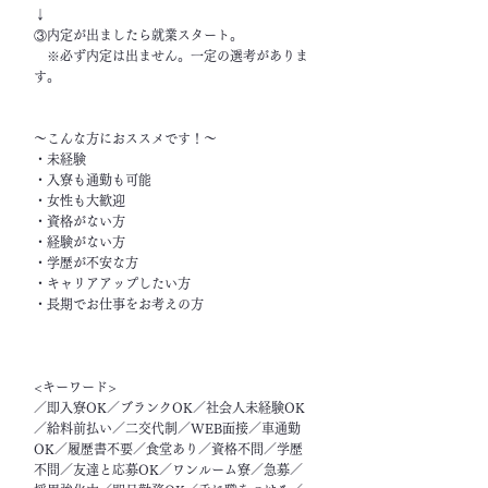
↓
③内定が出ましたら就業スタート。
※必ず内定は出ません。一定の選考がありま
す。
～こんな方におススメです！～
・未経験
・入寮も通勤も可能
・女性も大歓迎
・資格がない方
・経験がない方
・学歴が不安な方
・キャリアアップしたい方
・長期でお仕事をお考えの方
<キーワード>
／即入寮OK／ブランクOK／社会人未経験OK
／給料前払い／二交代制／WEB面接／車通勤
OK／履歴書不要／食堂あり／資格不問／学歴
不問／友達と応募OK／ワンルーム寮／急募／