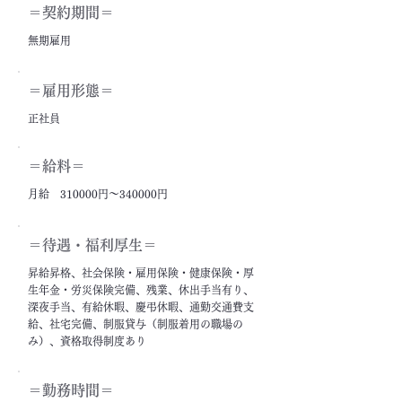
＝契約期間＝
無期雇用
＝雇用形態＝
正社員
＝給料＝
月給 310000円～340000円
＝​待遇・福利厚生＝
昇給昇格、社会保険・雇用保険・健康保険・厚
生年金・労災保険完備、残業、休出手当有り、
深夜手当、有給休暇、慶弔休暇、通勤交通費支
給、社宅完備、制服貸与（制服着用の職場の
み）、資格取得制度あり
＝勤務時間＝