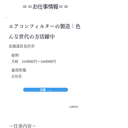
＝＝​お仕事情報＝＝
エアコンフィルターの製造｜色
んな世代の方活躍中
北海道岩見沢市
​給料
月給 310000円～340000円
​雇用形態
正社員
応募 →
a48644
＝​仕事内容＝