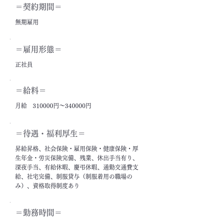
＝契約期間＝
無期雇用
＝雇用形態＝
正社員
＝給料＝
月給 310000円～340000円
＝​待遇・福利厚生＝
昇給昇格、社会保険・雇用保険・健康保険・厚
生年金・労災保険完備、残業、休出手当有り、
深夜手当、有給休暇、慶弔休暇、通勤交通費支
給、社宅完備、制服貸与（制服着用の職場の
み）、資格取得制度あり
＝勤務時間＝