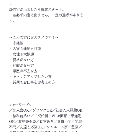
↓
③内定が出ましたら就業スタート。
※必ず内定は出ません。一定の選考がありま
す。
～こんな方におススメです！～
・未経験
・入寮も通勤も可能
・女性も大歓迎
・資格がない方
・経験がない方
・学歴が不安な方
・キャリアアップしたい方
・長期でお仕事をお考えの方
<キーワード>
／即入寮OK／ブランクOK／社会人未経験OK
／給料前払い／二交代制／WEB面接／車通勤
OK／履歴書不要／食堂あり／資格不問／学歴
不問／友達と応募OK／ワンルーム寮／急募／