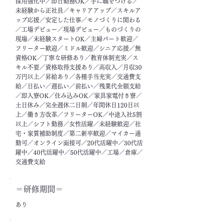
採用強化中／即日勤務OK／手に職をつける／
未経験から正社員／キャリアアップ／スキルア
ップ応援／安定した仕事／モノづくりに関わる
／工場デビュー／現場デビュー／ものづくりの
現場／未経験スタートOK／主婦パート歓迎／
フリーター歓迎／ミドル歓迎／シニア応援／無
資格OK／丁寧な研修あり／教育体制充実／ス
キル不要／資格取得支援あり／高収入／月収30
万円以上／昇給あり／各種手当充実／交通費支
給／日払い／週払い／前払い／残業代全額支給
／即入寮OK／住み込みOK／家具家電付き寮／
土日休み／完全週休二日制／年間休日120日以
上／働き方改革／フリーターOK／中途入社5割
以上／シフト勤務／女性活躍／未経験歓迎／社
宅・家賃補助制度／第二新卒歓迎／マイカー通
勤可／オンライン面接可／20代活躍中／30代活
躍中／40代活躍中／50代活躍中／工場／倉庫／
交通費支給
＝​研修期間＝
あり