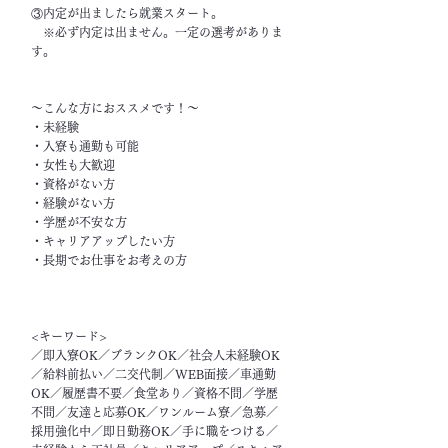
③内定が出ましたら就業スタート。
※必ず内定は出ません。一定の選考がありま
す。
～こんな方におススメです！～
・未経験
・入寮も通勤も可能
・女性も大歓迎
・資格がない方
・経験がない方
・学歴が不安な方
・キャリアアップしたい方
・長期でお仕事をお考えの方
<キーワード>
／即入寮OK／ブランクOK／社会人未経験OK
／給料前払い／二交代制／WEB面接／車通勤
OK／履歴書不要／食堂あり／資格不問／学歴
不問／友達と応募OK／ワンルーム寮／急募／
採用強化中／即日勤務OK／手に職をつける／