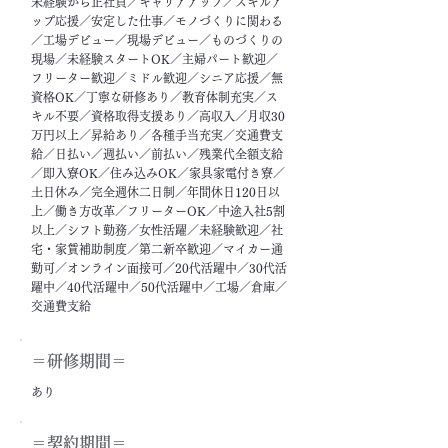
未経験から正社員／キャリアアップ／スキルア
ップ応援／安定した仕事／モノづくりに関わる
／工場デビュー／現場デビュー／ものづくりの
現場／未経験スタートOK／主婦パート歓迎／
フリーター歓迎／ミドル歓迎／シニア応援／無
資格OK／丁寧な研修あり／教育体制充実／ス
キル不要／資格取得支援あり／高収入／月収30
万円以上／昇給あり／各種手当充実／交通費支
給／日払い／週払い／前払い／残業代全額支給
／即入寮OK／住み込みOK／家具家電付き寮／
土日休み／完全週休二日制／年間休日120日以
上／働き方改革／フリーターOK／中途入社5割
以上／シフト勤務／女性活躍／未経験歓迎／社
宅・家賃補助制度／第二新卒歓迎／マイカー通
勤可／オンライン面接可／20代活躍中／30代活
躍中／40代活躍中／50代活躍中／工場／倉庫／
交通費支給
＝​研修期間＝
あり
＝契約期間＝