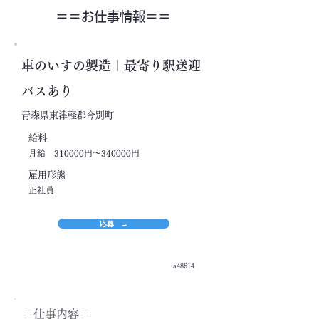
＝＝​お仕事情報＝＝
車のいすの製造｜最寄り駅送迎
バスあり
青森県東津軽郡今別町
​給料
月給 310000円～340000円
​雇用形態
正社員
応募 →
a48614
＝​仕事内容＝