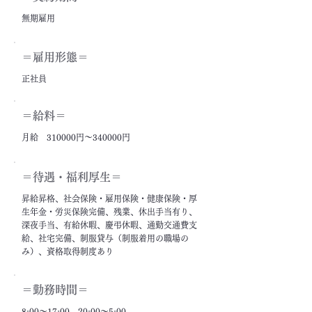
無期雇用
＝雇用形態＝
正社員
＝給料＝
月給 310000円～340000円
＝​待遇・福利厚生＝
昇給昇格、社会保険・雇用保険・健康保険・厚
生年金・労災保険完備、残業、休出手当有り、
深夜手当、有給休暇、慶弔休暇、通勤交通費支
給、社宅完備、制服貸与（制服着用の職場の
み）、資格取得制度あり
＝勤務時間＝
8:00～17:00、20:00～5:00