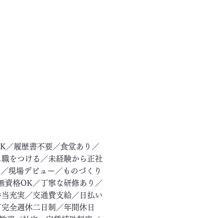
OK／履歴書不要／食堂あり／
に職をつける／未経験から正社
ー／現場デビュー／ものづくり
無資格OK／丁寧な研修あり／
手当充実／交通費支給／日払い
／完全週休二日制／年間休日