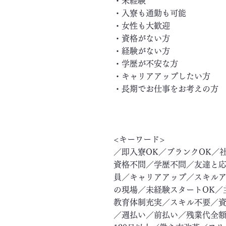
・未経験
・入寮も通勤も可能
・女性も大歓迎
・資格がない方
・経験がない方
・学歴が不安な方
・キャリアアップしたい方
・長期でお仕事をお考えの方
<キーワード>
／即入寮OK／ブランクOK／
資格不問／学歴不問／友達と応
員／キャリアアップ／スキル
の現場／未経験スタートOK／
教育体制充実／スキル不要／資
／週払い／前払い／残業代全額