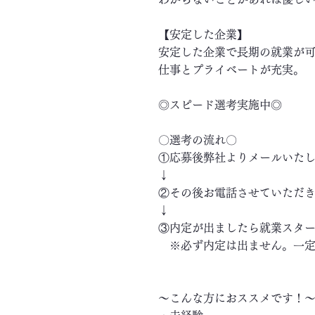
【安定した企業】
安定した企業で長期の就業が
仕事とプライベートが充実。
◎スピード選考実施中◎
〇選考の流れ〇
①応募後弊社よりメールいた
↓
②その後お電話させていただ
↓
③内定が出ましたら就業スタ
※必ず内定は出ません。一定
～こんな方におススメです！