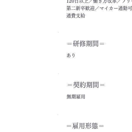
120日以上／働き方改革／フ
第二新卒歓迎／マイカー通勤可
通費支給
＝​研修期間＝
あり
＝契約期間＝
無期雇用
＝雇用形態＝