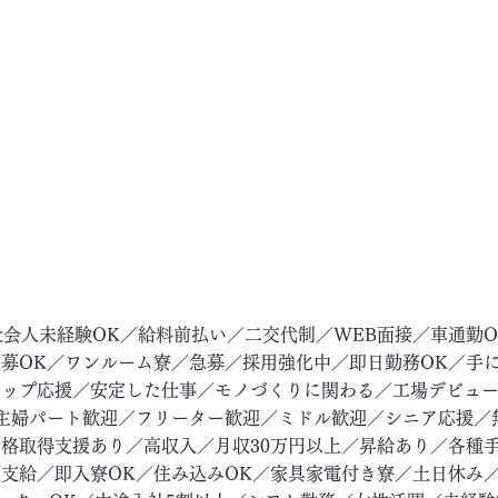
社会人未経験OK／給料前払い／二交代制／WEB面接／車通勤
募OK／ワンルーム寮／急募／採用強化中／即日勤務OK／手
アップ応援／安定した仕事／モノづくりに関わる／工場デビュ
主婦パート歓迎／フリーター歓迎／ミドル歓迎／シニア応援／
格取得支援あり／高収入／月収30万円以上／昇給あり／各種
支給／即入寮OK／住み込みOK／家具家電付き寮／土日休み