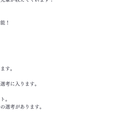
可能！
します。
き選考に入ります。
ート。
の選考があります。
～