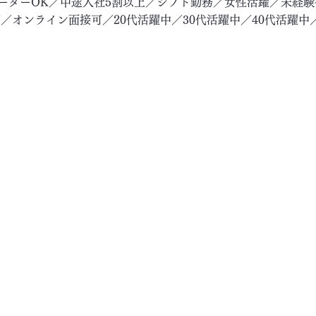
リーターOK／中途入社5割以上／シフト勤務／女性活躍／未経
／オンライン面接可／20代活躍中／30代活躍中／40代活躍中