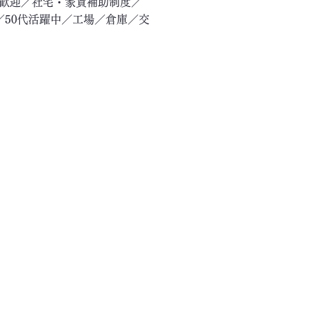
験歓迎／社宅・家賃補助制度／
／50代活躍中／工場／倉庫／交